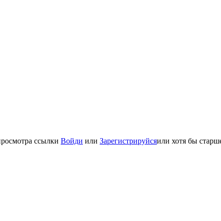
просмотра ссылки
Войди
или
Зарегистрируйся
или хотя бы старше