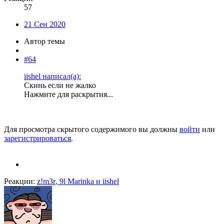
57
21 Сен 2020
Автор темы
#64
iishel написал(а):
Скинь если не жалко
Нажмите для раскрытия...
Для просмотра скрытого содержимого вы должны
войти
или
зарегистрироваться
.
Реакции:
z!m3r
,
9l Marinka
и
iishel