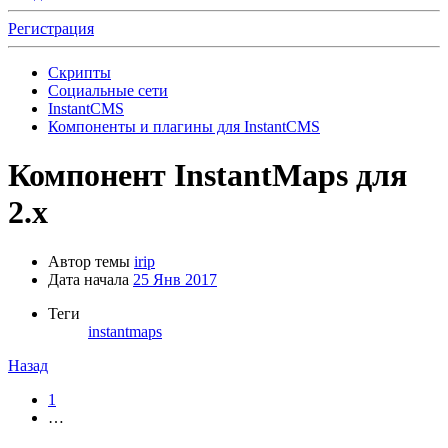
Регистрация
Скрипты
Социальные сети
InstantCMS
Компоненты и плагины для InstantCMS
Компонент
InstantMaps для
2.х
Автор темы
irip
Дата начала
25 Янв 2017
Теги
instantmaps
Назад
1
…