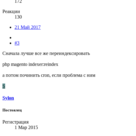
172
Реакции
130
21 Май 2017
#3
Сначала лучше все же переиндексировать
php magento indexer:reindex
а потом починить cron, если проблема с ним
S
Sylon
Постоялец
Регистрация
1 Мар 2015