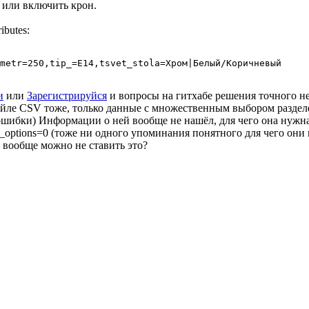
 или включить крон.
ibutes:
metr=250,tip_=E14,tsvet_stola=Хром|Белый/Коричневый
и
или
Зарегистрируйся
и вопросы на гитхабе решения точного не
айле CSV тоже, только данные с множественным выбором раздел
ят ошибки) Информации о ней вообще не нашёл, для чего она нужна
ired_options=0 (тоже ни одного упоминания понятного для чего они
 вообще можно не ставить это?