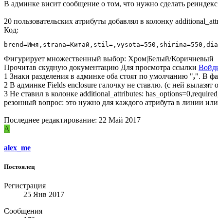
В админке висит сообщение о том, что нужно сделать реиндекс
20 пользовательских атрибуты добавлял в колонку additional_attr
Код:
brend=Имя,strana=Китай,stil=,vysota=550,shirina=550,dia
Фигурирует множественный выбор: Хром|Белый/Коричневый
Прочитав скудную документацию
Для просмотра ссылки
Войд
1 Знаки разделения в админке оба стоят по умолчанию "
,
". В ф
2 В админке Fields enclosure галочку не ставлю. (с ней вылаз
3 Не ставил в колонке additional_attributes: has_options=0,requ
резонный вопрос: это нужно для каждого атрибута в линии или
Последнее редактирование:
22 Май 2017
A
alex_me
Постоялец
Регистрация
25 Янв 2017
Сообщения