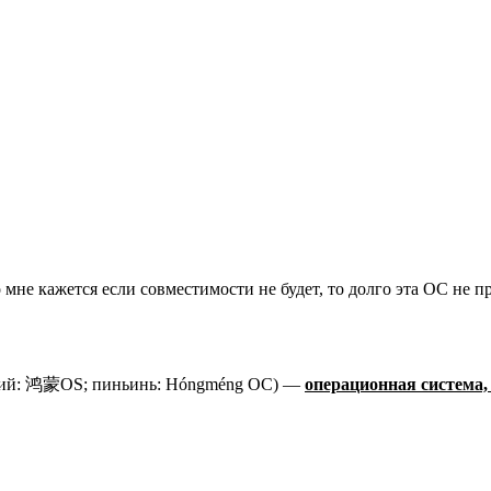
мне кажется если совместимости не будет, то долго эта ОС не пр
кий: 鸿蒙OS; пиньинь: Hóngméng ОС) —
операционная система,