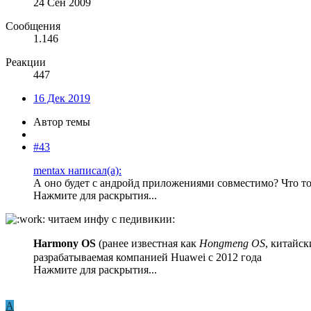
24 Сен 2009
Сообщения
1.146
Реакции
447
16 Дек 2019
Автор темы
#43
mentax написал(а):
А оно будет с андройд приложениями совместимо? Что то 
Нажмите для раскрытия...
читаем инфу с педивикии:
Harmony OS
(ранее известная как
Hongmeng OS
, китайс
разрабатываемая компанией Huawei с 2012 года
Нажмите для раскрытия...
A