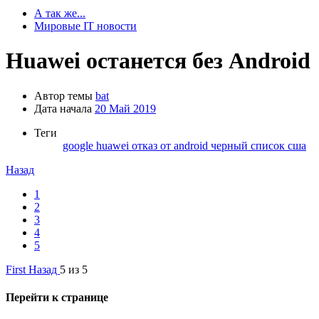
А так же...
Мировые IT новости
Huawei останется без Android
Автор темы
bat
Дата начала
20 Май 2019
Теги
google
huawei
отказ от android
черный список сша
Назад
1
2
3
4
5
First
Назад
5 из 5
Перейти к странице