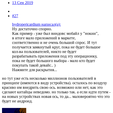
13 Сен 2019
#27
hydropericardium написал(а):
Ну достаточно спорно.
Как пример - уже был виндовс мобайл у "нокии",
в итоге мало приложений в маркете,
соответственно и не очень большой спрос. И тут
получается замкнутый круг, пока не будет большое
кол-ва пользователей, никто не будет
разрабатывать приложения под эту операционку,
пока не будет большого выбора - мало кто будет
покупать такой девайс.. )
Нажмите для раскрытия...
но тут уже есть несколько миллионов пользователей в
принципе (имеются в виду устройства). осталось по воздуху
красиво им внедрить свою ось. возможно или нет, как это
сделают китайцы неведомо. но только так. а если идти путем -
на новых устройствах новая ось, то да... маловероятно что это
будет не андроид.