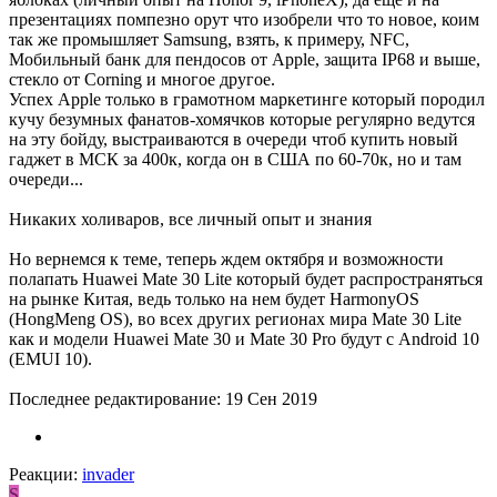
презентациях помпезно орут что изобрели что то новое, коим
так же промышляет Samsung, взять, к примеру, NFC,
Мобильный банк для пендосов от Apple, защита IP68 и выше,
стекло от Corning и многое другое.
Успех Apple только в грамотном маркетинге который породил
кучу безумных фанатов-хомячков которые регулярно ведутся
на эту бойду, выстраиваются в очереди чтоб купить новый
гаджет в МСК за 400к, когда он в США по 60-70к, но и там
очереди...
Никаких холиваров, все личный опыт и знания
Но вернемся к теме, теперь ждем октября и возможности
полапать Huawei Mate 30 Lite который будет распространяться
на рынке Китая, ведь только на нем будет HarmonyOS
(HongMeng OS), во всех других регионах мира Mate 30 Lite
как и модели Huawei Mate 30 и Mate 30 Pro будут с Android 10
(EMUI 10).
Последнее редактирование:
19 Сен 2019
Реакции:
invader
S