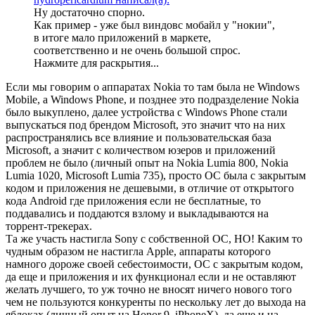
Ну достаточно спорно.
Как пример - уже был виндовс мобайл у "нокии",
в итоге мало приложений в маркете,
соответственно и не очень большой спрос.
Нажмите для раскрытия...
Если мы говорим о аппаратах Nokia то там была не Windows
Mobile, а Windows Phone, и позднее это подразделение Nokia
было выкуплено, далее устройства с Windows Phone стали
выпускаться под брендом Microsoft, это значит что на них
распространялись все влияние и пользовательская база
Microsoft, а значит с количеством юзеров и приложений
проблем не было (личный опыт на Nokia Lumia 800, Nokia
Lumia 1020, Microsoft Lumia 735), просто ОС была с закрытым
кодом и приложения не дешевыми, в отличие от открытого
кода Android где приложения если не бесплатные, то
поддавались и поддаются взлому и выкладываются на
торрент-трекерах.
Та же участь настигла Sony с собственной ОС, НО! Каким то
чудным образом не настигла Apple, аппараты которого
намного дороже своей себестоимости, ОС с закрытым кодом,
да еще и приложения и их функционал если и не оставляют
желать лучшего, то уж точно не вносят ничего нового того
чем не пользуются конкуренты по нескольку лет до выхода на
яблоках (личный опыт на Honor 9, iPhoneX), да еще и на