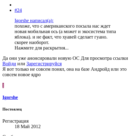
#24
Igorshe написал(а):
похоже, что с американского посыла нас ждет
новая мобильная ось (а может и экосистема типа
яблока). и не факт, что хуавей сделает гуано.
скорее наоборот.
Нажмите для раскрытия...
Да они уже анонсировали новую ОС
Для просмотра ссылки
Войди
или
Зарегистрируйся
Я вот только не совсем понял, она на базе Андройд или это
совсем новое ядро
I
Igorshe
Постоялец
Регистрация
18 Май 2012