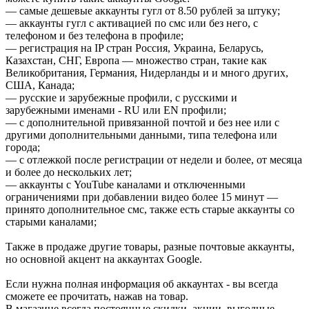
— самые дешевые аккаунты гугл от 8.50 рублей за штуку;
— аккаунты гугл с активацией по смс или без него, с
телефоном и без телефона в профиле;
— регистрация на IP стран Россия, Украина, Беларусь,
Казахстан, СНГ, Европа — множество стран, такие как
Великобритания, Германия, Нидерланды и и много других,
США, Канада;
— русские и зарубежные профили, с русскими и
зарубежными именами - RU или EN профили;
— с дополнительной привязанной почтой и без нее или с
другими дополнительными данными, типа телефона или
города;
— с отлежкой после регистрации от недели и более, от месяца
и более до нескольких лет;
— аккаунты с YouTube каналами и отключенными
ограничениями при добавлении видео более 15 минут —
принято дополнительное смс, также есть старые аккаунты со
старыми каналами;
Также в продаже другие товары, разные почтовые аккаунты,
но основной акцент на аккаунтах Google.
Если нужна полная информация об аккаунтах - вы всегда
сможете ее прочитать, нажав на товар.
В магазине всегда постоянные скидки, акции, выгодные