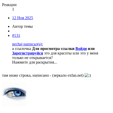
Реакции
1
12 Ноя 2025
Автор темы
#131
nechaj написал(а):
а ссылочка
Для просмотра ссылки
Войди
или
Зарегистрируйся
это для красоты или это у меня
только не открывается?
Нажмите для раскрытия...
там ниже строка, написано - (зеркало exfan.net)