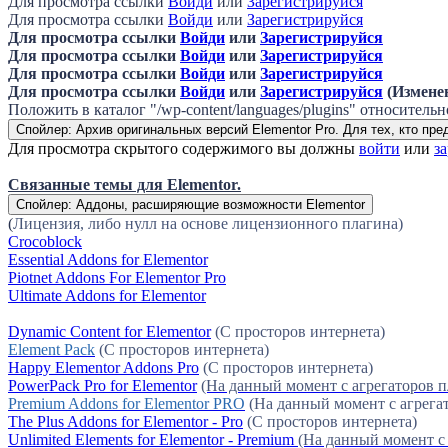
Для просмотра ссылки
Войди
или
Зарегистрируйся
Для просмотра ссылки
Войди
или
Зарегистрируйся
Для просмотра ссылки
Войди
или
Зарегистрируйся
Для просмотра ссылки
Войди
или
Зарегистрируйся
Для просмотра ссылки
Войди
или
Зарегистрируйся
Для просмотра ссылки
Войди
или
Зарегистрируйся
(Изменен
Положить в каталог "/wp-content/languages/plugins" относительн
Спойлер:
Архив оригинальных версий Elementor Pro. Для тех, кто пре
Для просмотра скрытого содержимого вы должны
войти
или
з
Связанные темы для Elementor.
Спойлер:
Аддоны, расширяющие возможности Elementor
(
Лицензия, либо нулл на основе лицензионного плагина)
Crocoblock
Essential Addons for Elementor
Piotnet Addons For Elementor Pro
Ultimate Addons for Elementor
Dynamic Content for Elementor
(С просторов интернета)
Element Pack
(С просторов интернета)
Happy Elementor Addons Pro
(С просторов интернета)
PowerPack Pro for Elementor
(На данный момент с агрегаторов 
Premium Addons for Elementor PRO
(На данный момент с агрега
The Plus Addons for Elementor - Pro
(С просторов интернета)
Unlimited Elements for Elementor - Premium
(На данный момент с