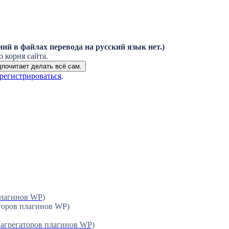
ий в файлах перевода на русский язык нет.)
о корня сайта.
дпочитает делать всё сам.
арегистрироваться
.
плагинов WP)
торов плагинов WP)
 агрегаторов плагинов WP)