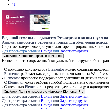
#1
В данной теме выкладывается Pro-версия плагина (нулл на 
Аддоны выносятся в отдельные топики для облегчения поиска 
Скрытое содержимое доступно для зарегистрированных пользо
Для просмотра ссылки
Войди
или
Зарегистрируйся
Спойлер:
Elementor - краткое описание
Elementor - это современный визуальный конструктор без огра
- С помощью конструктора
Elementor
можно создавать професс
-
Elementor
работает как с родными типами контента WordPress,
-
Elementor
прекрасно поддерживает адаптивный дизайн своих с
- С
Elementor
может работать любой пользователь с минимальны
- С помощью
Elementor
вы редактируете страницу и одновремен
Спойлер:
Полные наборы русификации Elementor Pro
Для просмотра ссылки
Войди
или
Зарегистрируйся
Для просмотра ссылки
Войди
или
Зарегистрируйся
Для просмотра ссылки
Войди
или
Зарегистрируйся