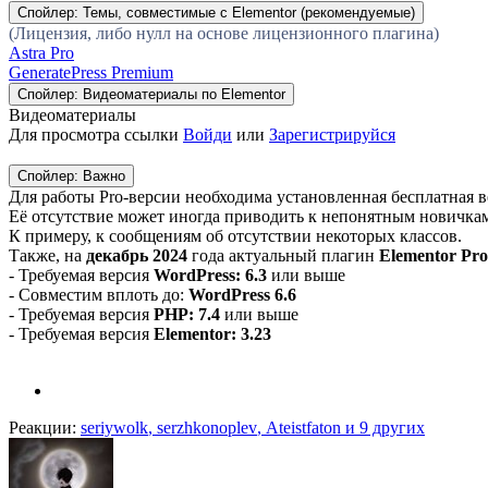
Спойлер:
Темы, совместимые с Elementor (рекомендуемые)
(Лицензия, либо нулл на основе лицензионного плагина)
Astra Pro
GeneratePress Premium
Спойлер:
Видеоматериалы по Elementor
Видеоматериалы
Для просмотра ссылки
Войди
или
Зарегистрируйся
Спойлер:
Важно
Для работы Pro-версии необходима установленная бесплатная ве
Её отсутствие может иногда приводить к непонятным новичка
К примеру, к сообщениям об отсутствии некоторых классов.
Также, на
декабрь 2024
года актуальный плагин
Elementor Pro
- Требуемая версия
WordPress: 6.3
или выше
- Совместим вплоть до:
WordPress 6.6
- Требуемая версия
PHP: 7.4
или выше
- Требуемая версия
Elementor: 3.23
Реакции:
seriywolk
,
serzhkonoplev
,
Ateistfaton
и 9 других