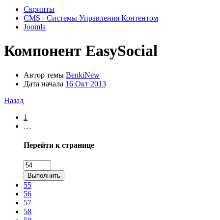
Скрипты
CMS - Системы Управления Контентом
Joomla
Компонент
EasySocial
Автор темы
BenkiNew
Дата начала
16 Окт 2013
Назад
1
…
Перейти к странице
Выполнить
55
56
57
58