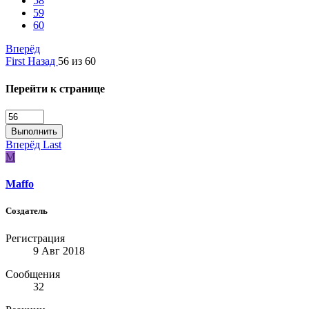
58
59
60
Вперёд
First
Назад
56 из 60
Перейти к странице
Выполнить
Вперёд
Last
M
Maffo
Создатель
Регистрация
9 Авг 2018
Сообщения
32