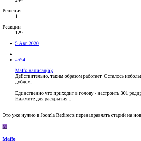
Решения
1
Реакции
129
5 Авг 2020
#554
Maffo написал(а):
Действительно, таким образом работает. Осталось неболь
дублем.
Единственно что приходит в голову - настроить 301 редир
Нажмите для раскрытия...
Это уже нужно в Joomla Redirects перенаправлять старий на но
M
Maffo