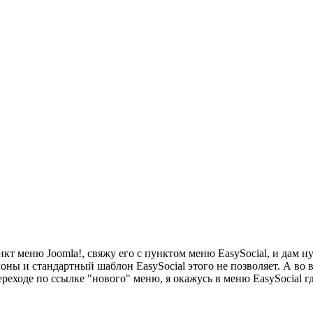
ункт меню Joomla!, свяжу его с пунктом меню EasySocial, и дам 
лоны и стандартный шаблон EasySocial этого не позволяет. А во
ереходе по ссылке "нового" меню, я окажусь в меню EasySocial г