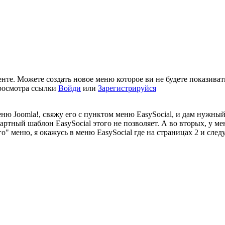
те. Можете создать новое меню которое ви не будете показивать 
росмотра ссылки
Войди
или
Зарегистрируйся
еню Joomla!, свяжу его с пунктом меню EasySocial, и дам нужны
дартный шаблон EasySocial этого не позволяет. А во вторых, у 
го" меню, я окажусь в меню EasySocial где на страницах 2 и сл