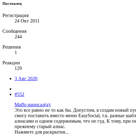
Постоялец
Регистрация
24 Окт 2011
Сообщения
244
Решения
1
Реакции
129
3 Авг 2020
#552
Maffo написал(а):
Это все равно не то как бы. Допустим, я создам новый п
смогу поставить вместо меню EasySocial, т.к. разные шаб
алиасами и одним содержимым, что не гуд. К тому, при п
прежнему старый алиас.
Нажмите для раскрытия...