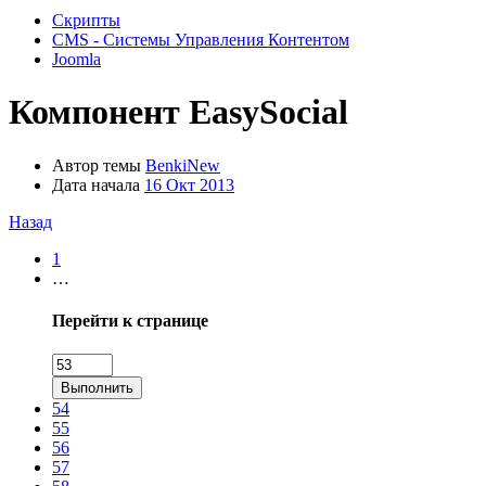
Скрипты
CMS - Системы Управления Контентом
Joomla
Компонент
EasySocial
Автор темы
BenkiNew
Дата начала
16 Окт 2013
Назад
1
…
Перейти к странице
Выполнить
54
55
56
57