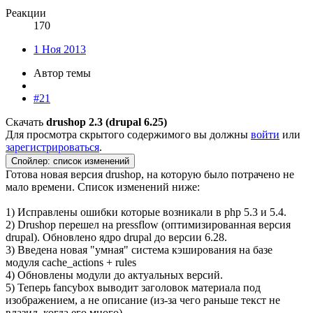
Реакции
170
1 Ноя 2013
Автор темы
#21
Скачать
drushop 2.3 (drupal 6.25)
Для просмотра скрытого содержимого вы должны
войти
или
зарегистрироваться
.
Спойлер:
список изменений
Готова новая версия drushop, на которую было потрачено не
мало времени. Список изменений ниже:
1) Исправлены ошибки которые возникали в php 5.3 и 5.4.
2) Drushop перешел на pressflow (оптимизированная версия
drupal). Обновлено ядро drupal до версии 6.28.
3) Введена новая "умная" система кэширования на базе
модуля cache_actions + rules
4) Обновлены модули до актуальных версий.
5) Теперь fancybox выводит заголовок материала под
изображением, а не описание (из-за чего раньше текст не
влазил, когда его много).