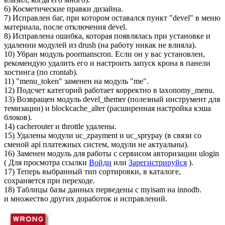
6) Косметические правки дизайна.
7) Исправлен баг, при котором оставался пункт "devel" в меню
материала, после отключения devel.
8) Исправлена ошибка, которая появлялась при установке и
удалении модулей из drush (на работу никак не влияла).
10) Убран модуль poormanscron. Если он у вас установлен,
рекомендую удалить его и настроить запуск крона в панели
хостинга (по crontab).
11) "menu_token" заменен на модуль "me".
12) Подсчет категорий работает корректно в taxonomy_menu.
13) Возвращен модуль devel_themer (полезный инструмент для
темизации) и blockcache_alter (расширенная настройка кэша
блоков).
14) cacherouter и throttle удалены.
15) Удалены модули uc_zpayment и uc_sprypay (в связи со
сменой api платежных систем, модули не актуальны).
16) Заменен модуль для работы с сервисом авторизации ulogin
(
Для просмотра ссылки
Войди
или
Зарегистрируйся
).
17) Теперь выбранный тип сортировки, в каталоге,
сохраняется при переходе.
18) Таблицы базы данных перведены с myisam на innodb.
и множество других доработок и исправлений.