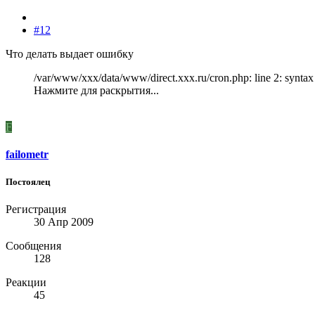
#12
Что делать выдает ошибку
/var/www/xxx/data/www/direct.xxx.ru/cron.php: line 2: syntax
Нажмите для раскрытия...
F
failometr
Постоялец
Регистрация
30 Апр 2009
Сообщения
128
Реакции
45