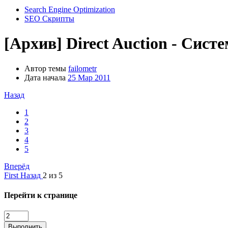
Search Engine Optimization
SEO Скрипты
[Архив]
Direct Auction - Сис
Автор темы
failometr
Дата начала
25 Мар 2011
Назад
1
2
3
4
5
Вперёд
First
Назад
2 из 5
Перейти к странице
Выполнить