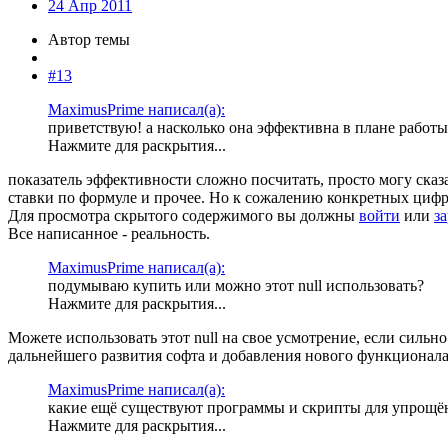
24 Апр 2011
Автор темы
#13
MaximusPrime написал(а):
приветствую! а насколько она эффективна в плане работы 
Нажмите для раскрытия...
показатель эффективности сложно посчитать, просто могу сказа
ставки по формуле и прочее. Но к сожалению конкретных цифр
Для просмотра скрытого содержимого вы должны
войти
или
з
Все написанное - реальность.
MaximusPrime написал(а):
подумываю купить или можно этот null использовать?
Нажмите для раскрытия...
Можете использовать этот null на свое усмотрение, если сильно
дальнейшего развития софта и добавления нового функционала
MaximusPrime написал(а):
какие ещё существуют программы и скрипты для упрощё
Нажмите для раскрытия...