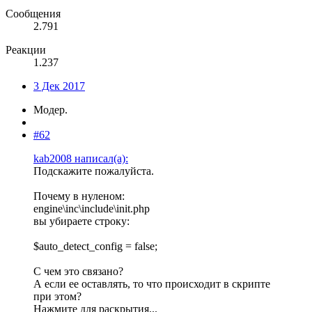
Сообщения
2.791
Реакции
1.237
3 Дек 2017
Модер.
#62
kab2008 написал(а):
Подскажите пожалуйста.
Почему в нуленом:
engine\inc\include\init.php
вы убираете строку:
$auto_detect_config = false;
С чем это связано?
А если ее оставлять, то что происходит в скрипте
при этом?
Нажмите для раскрытия...