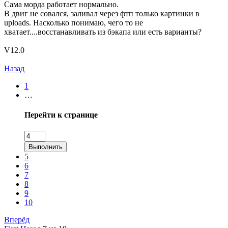
Сама морда работает нормально.
В двиг не совался, заливал через фтп только картинки в
uploads. Насколько понимаю, чего то не
хватает....восстанавливать из бэкапа или есть варианты?
V12.0
Назад
1
…
Перейти к странице
Выполнить
5
6
7
8
9
10
Вперёд