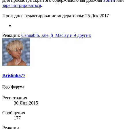
Для просмотра скрытого содержимого вы должны
войти
или
зарегистрироваться
.
Последнее редактирование модератором:
25 Дек 2017
Реакции:
CannabiS
,
sale
,
$_Maclay
и 9 других
Kristinka77
Гуру форума
Регистрация
30 Янв 2015
Сообщения
177
Реакции