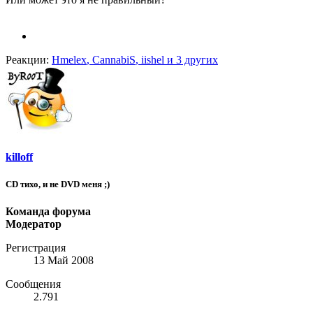
Реакции:
Hmelex
,
CannabiS
,
iishel
и 3 других
killoff
CD тихо, и не DVD меня ;)
Команда форума
Модератор
Регистрация
13 Май 2008
Сообщения
2.791