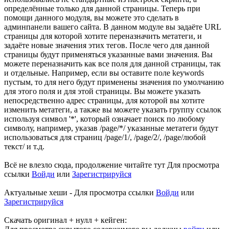
определённые только для данной страницы. Теперь при
помощи данного модуля, вы можете это сделать в
админпанели вашего сайта. В данном модуле вы задаёте URL
страницы для которой хотите переназначить метатеги, и
задаёте новые значения этих тегов. После чего для данной
страницы будут применяться указанные вами значения. Вы
можете переназначить как все поля для данной страницы, так
и отдельные. Например, если вы оставите поле keywords
пустым, то для него будут применены значения по умолчанию
для этого поля и для этой страницы. Вы можете указать
непосредственно адрес страницы, для которой вы хотите
изменить метатеги, а также вы можете указать группу ссылок
используя символ '*', который означает поиск по любому
символу, например, указав /page/*/ указанные метатеги будут
использоваться для страниц /page/1/, /page/2/, /page/любой
текст/ и т.д.
Всё не влезло сюда, продолжение читайте тут
Для просмотра
ссылки
Войди
или
Зарегистрируйся
Актуальные хеши -
Для просмотра ссылки
Войди
или
Зарегистрируйся
Скачать оригинал + нулл + кейген: