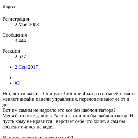
Ищу её...
Регистрация
2 Май 2008
Сообщения
3.444
Реакции
2.527
2 Сен 2017
#3
Нет, вот скажите... Они уже 3-ий или 4-ый раз на моей памяти
меняют дизайн панели управления, перелопачивают её от и
до...
Вот им самим не надоело это всё без шаблонизатора?
Меня б это уже давно за*ало и я запилил бы шаблонизатор. И
пусть кому не нравится - верстает себе что хочет, а сам бы
сосредоточился на коде...
Или может это я не правильный?