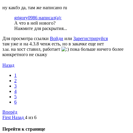
ну какбэ да, там же написано ru
grigory0986 написал(а):
А что в ней нового?
Нажмите для раскрытия...
Для просмотра ссылки
Войди
или
Зарегистрируйся
там уже и на 4.3.8 ченж есть, но в закачке еще нет
з.ы. на хост ставил, работает
пока больше ничего более
конкретного не скажу
Назад
1
2
3
4
5
6
Вперёд
First
Назад
4 из 6
Перейти к странице