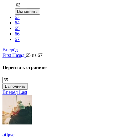
Выполнить
63
64
65
66
67
Вперёд
First
Назад
65 из 67
Перейти к странице
Выполнить
Вперёд
Last
atlpsc