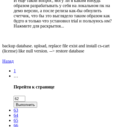
И еще такой вопрос, могу ли я каким нибудь
образом разрабатывать у себя на локальном пк на
демо версии, а после релиза как-бы обнулить
счетчик, что бы это выглядело таким образом как
будто я только что установил trial и пользуюсь им?
Нажмите для раскрытия...
backup database. upload, replace file exist and install cs-cart
(license) like null version. --> restore database
Назад
1
…
Перейти к странице
Выполнить
63
64
65
66