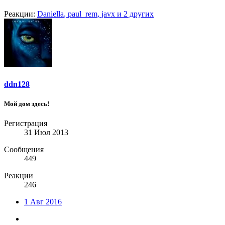
Реакции:
Daniella
,
paul_rem
,
javx
и 2 других
ddn128
Мой дом здесь!
Регистрация
31 Июл 2013
Сообщения
449
Реакции
246
1 Авг 2016