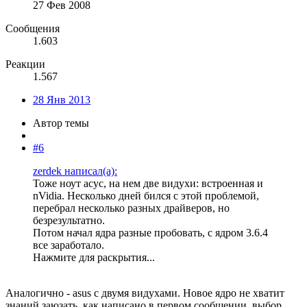
27 Фев 2008
Сообщения
1.603
Реакции
1.567
28 Янв 2013
Автор темы
#6
zerdek написал(а):
Тоже ноут асус, на нем две видухи: встроенная и
nVidia. Несколько дней бился с этой проблемой,
перебрал несколько разных драйверов, но
безрезультатно.
Потом начал ядра разные пробовать, с ядром 3.6.4
все заработало.
Нажмите для раскрытия...
Аналогично - asus c двумя видухами. Новое ядро не хватит
знаний заюзать, как написано в первом сообщении, выбор