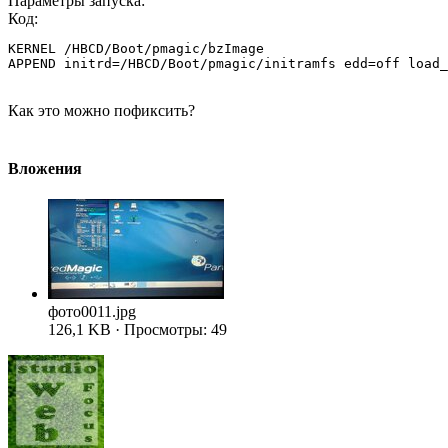
Параметры запуска:
Код:
KERNEL /HBCD/Boot/pmagic/bzImage

APPEND initrd=/HBCD/Boot/pmagic/initramfs edd=off load_
Как это можно пофиксить?
Вложения
фото0011.jpg
126,1 KB · Просмотры: 49