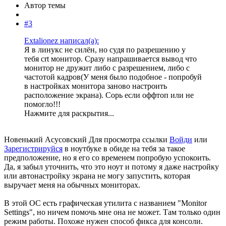
Автор темы
#3
Extalionez написал(а):
Я в линукс не силён, но судя по разрешению у
тебя crt монитор. Сразу напрашивается вывод что
монитор не дружит либо с разрешением, либо с
частотой кадров(У меня было подобное - попробуй
в настройках монитора заново настроить
расположение экрана). Сорь если оффтоп или не
помогло!!!
Нажмите для раскрытия...
Новенький Асусовский
Для просмотра ссылки
Войди
или
Зарегистрируйся
в ноутбуке в обиде на тебя за такое
предположение, но я его со временем попробую успокоить.
Да, я забыл уточнить, что это ноут и потому я даже настройку
или автонастройку экрана не могу запустить, которая
выручает меня на обычных мониторах.
В этой ОC есть графическая утилита с названием "Monitor
Settings", но ничем помочь мне она не может. Там только один
режим работы. Похоже нужен способ фикса для консоли.