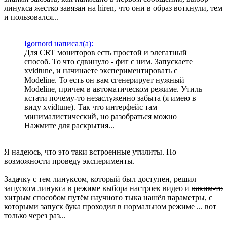
линукса жестко завязан на hiren, что они в образ воткнули, тем
и пользовался...
Igornord написал(а):
Для CRT мониторов есть простой и элегатный
способ. То что сдвинуло - фиг с ним. Запускаете
xvidtune, и начинаете экспериментировать с
Modeline. То есть он вам сгенерирует нужный
Modeline, причем в автоматическом режиме. Утиль
кстати почему-то незаслуженно забыта (я имею в
виду xvidtune). Так что интерфейс там
минималистический, но разобраться можно
Нажмите для раскрытия...
Я надеюсь, что это таки встроенные утилиты. По
возможности проведу эксперименты.
Задачку с тем линуксом, который был доступен, решил
запуском линукса в режиме выбора настроек видео и
каким-то
хитрым способом
путём научного тыка нашёл параметры, с
которыми запуск бука проходил в нормальном режиме ... вот
только через раз...