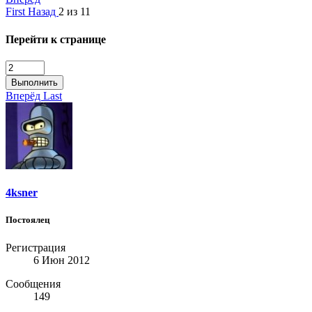
First
Назад
2 из 11
Перейти к странице
Выполнить
Вперёд
Last
4ksner
Постоялец
Регистрация
6 Июн 2012
Сообщения
149