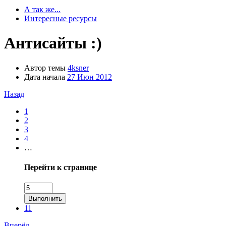
А так же...
Интересные ресурсы
Антисайты :)
Автор темы
4ksner
Дата начала
27 Июн 2012
Назад
1
2
3
4
…
Перейти к странице
Выполнить
11
Вперёд