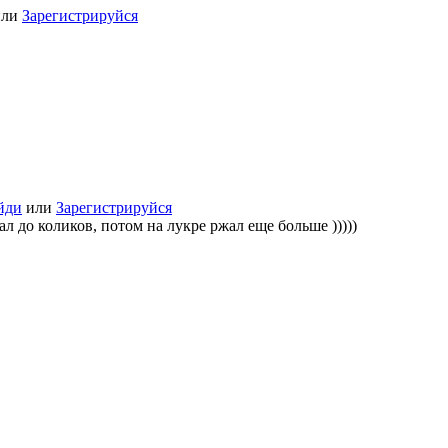
или
Зарегистрируйся
йди
или
Зарегистрируйся
жал до коликов, потом на лукре ржал еще больше )))))