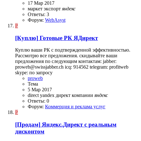
17 Мар 2017
маркет
экспорт
яндекс
Ответы: 3
Форум:
WebAsyst
P
[Куплю]
Готовые РК ЯДирект
Куплю ваши РК с подтвержденной эффективностью.
Рассмотрю все предложения. скидывайте ваши
предложения по следующим контактам: jabber:
proweb@swissjabber.ch icq: 914562 telegram: profitweb
skype: по запросу
proweb
Тема
5 Мар 2017
direct
yandex
директ
компании
яндекс
Ответы: 0
Форум:
Коммерция и реклама услуг
P
[Продам]
Яндекс.Директ с реальным
дисконтом