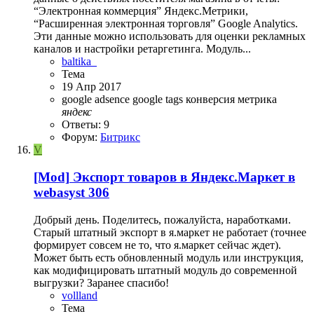
“Электронная коммерция” Яндекс.Метрики,
“Расширенная электронная торговля” Google Analytics.
Эти данные можно использовать для оценки рекламных
каналов и настройки ретаргетинга. Модуль...
baltika_
Тема
19 Апр 2017
google adsence
google tags
конверсия
метрика
яндекс
Ответы: 9
Форум:
Битрикс
V
[Mod]
Экспорт товаров в Яндекс.Маркет в
webasyst 306
Добрый день. Поделитесь, пожалуйста, наработками.
Старый штатный экспорт в я.маркет не работает (точнее
формирует совсем не то, что я.маркет сейчас ждет).
Может быть есть обновленный модуль или инструкция,
как модифицировать штатный модуль до современной
выгрузки? Заранее спасибо!
vollland
Тема