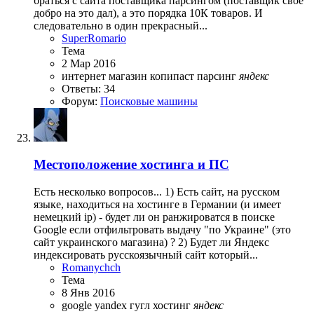
браться с сайта поставщика парсингом (поставщик свое
добро на это дал), а это порядка 10К товаров. И
следовательно в один прекрасный...
SuperRomario
Тема
2 Мар 2016
интернет магазин
копипаст
парсинг
яндекс
Ответы: 34
Форум:
Поисковые машины
Местоположение хостинга и ПС
Есть несколько вопросов... 1) Есть сайт, на русском
языке, находиться на хостинге в Германии (и имеет
немецкий ip) - будет ли он ранжироватся в поиске
Google если отфильтровать выдачу "по Украине" (это
сайт украинского магазина) ? 2) Будет ли Яндекс
индексировать русскоязычный сайт который...
Romanychch
Тема
8 Янв 2016
google
yandex
гугл
хостинг
яндекс