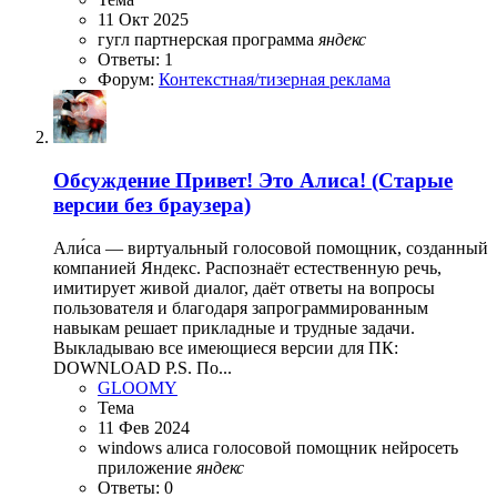
11 Окт 2025
гугл
партнерская программа
яндекс
Ответы: 1
Форум:
Контекстная/тизерная реклама
Обсуждение
Привет! Это Алиса! (Старые
версии без браузера)
Али́са — виртуальный голосовой помощник, созданный
компанией Яндекс. Распознаёт естественную речь,
имитирует живой диалог, даёт ответы на вопросы
пользователя и благодаря запрограммированным
навыкам решает прикладные и трудные задачи.
Выкладываю все имеющиеся версии для ПК:
DOWNLOAD P.S. По...
GLOOMY
Тема
11 Фев 2024
windows
алиса
голосовой помощник
нейросеть
приложение
яндекс
Ответы: 0