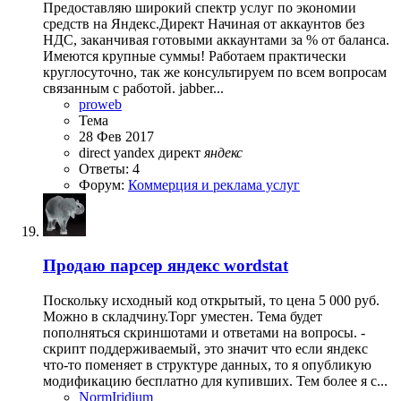
Предоставляю широкий спектр услуг по экономии
средств на Яндекс.Директ Начиная от аккаунтов без
НДС, заканчивая готовыми аккаунтами за % от баланса.
Имеются крупные суммы! Работаем практически
круглосуточно, так же консультируем по всем вопросам
связанным с работой. jabber...
proweb
Тема
28 Фев 2017
direct
yandex
директ
яндекс
Ответы: 4
Форум:
Коммерция и реклама услуг
Продаю парсер яндекс wordstat
Поскольку исходный код открытый, то цена 5 000 руб.
Можно в складчину.Торг уместен. Тема будет
пополняться скриншотами и ответами на вопросы. -
скрипт поддерживаемый, это значит что если яндекс
что-то поменяет в структуре данных, то я опубликую
модификацию бесплатно для купивших. Тем более я с...
NormIridium