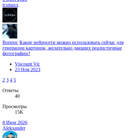
tcsmaxx
Вопрос
Какие нейросети можно использовать сейчас для
генерации картинок, желательно дающих реалистичные
фотографии?
Viscount Vic
23 Ноя 2023
2
3
4
5
Ответы
40
Просмотры
15K
8 Июн 2026
Alekxander