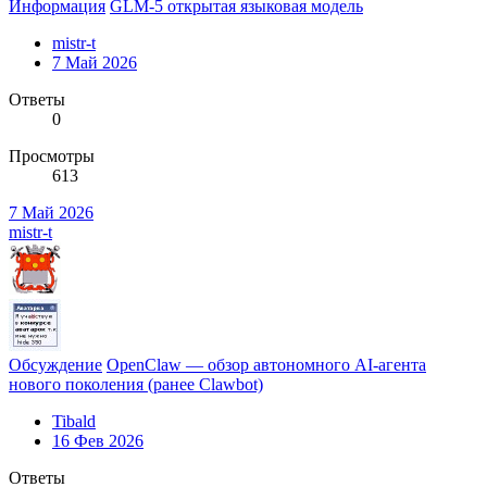
Информация
GLM-5 открытая языковая модель
mistr-t
7 Май 2026
Ответы
0
Просмотры
613
7 Май 2026
mistr-t
Обсуждение
OpenClaw — обзор автономного AI-агента
нового поколения (ранее Clawbot)
Tibald
16 Фев 2026
Ответы