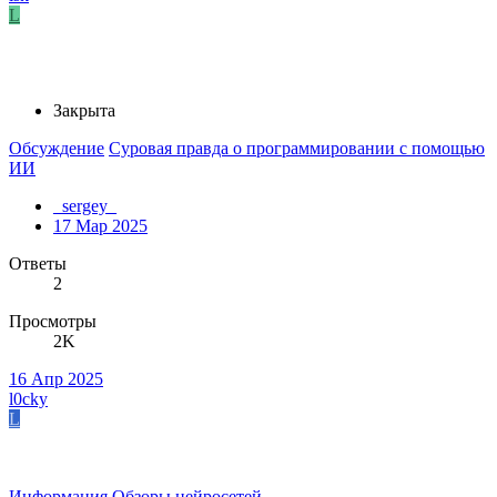
L
Закрыта
Обсуждение
Суровая правда о программировании с помощью
ИИ
_sergey_
17 Мар 2025
Ответы
2
Просмотры
2K
16 Апр 2025
l0cky
L
Информация
Обзоры нейросетей