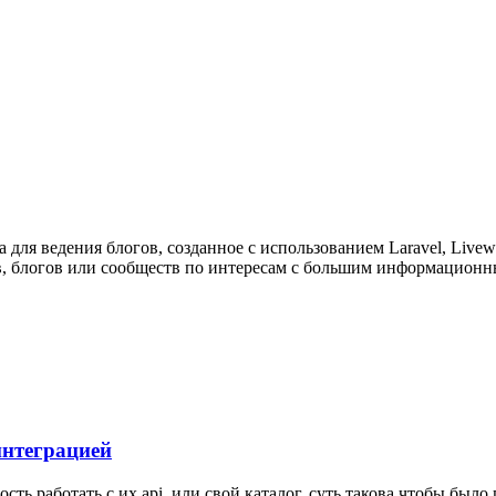
а для ведения блогов, созданное с использованием Laravel, Livew
в, блогов или сообществ по интересам с большим информационны
 интеграцией
сть работать с их api, или свой каталог. суть такова чтобы было пр