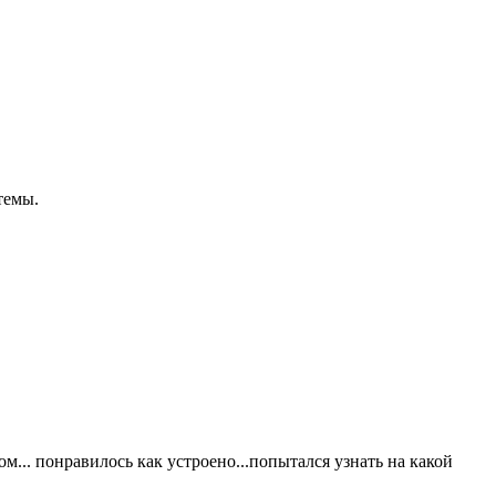
темы.
м... понравилось как устроено...попытался узнать на какой