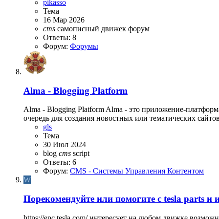
pikasso
Тема
16 Мар 2026
cms
самописный движек
форум
Ответы: 8
Форум:
Форумы
Alma - Blogging Platform
Alma - Blogging Platform Alma - это приложение-платформ
очередь для создания новостных или тематических сайто
gls
Тема
30 Июл 2024
blog
cms
script
Ответы: 6
Форум:
CMS - Системы Управления Контентом
W
Порекомендуйте или помогите с tesla parts и
https://epc.tesla.com/ интересует на любом движке возможно