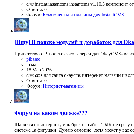
cms
instant
instantcms
instantcms v1.10.3
компонент о
Ответы: 0
Форум:
Компоненты и плагины для InstantCMS
[Ищу]
В поиске модулей и доработок для O
Приветствую. В поиске фото галереи для OkayCMS- верси
pikasso
Тема
18 Мар 2026
cms
cms
для сайта
okaycms
интеренет-магазин
шабло
Ответы: 0
Форум:
Интернет-магазины
Форум на каком движке???
Шарился по интернету и набрел на сайт... ТЫК не сразу и
системе...а фигушки. Думаю самопис...хотя может у вас е