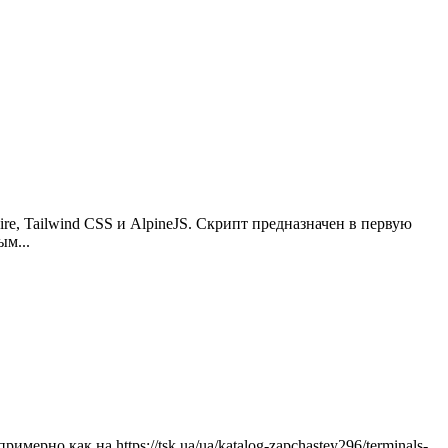
ire, Tailwind CSS и AlpineJS. Скрипт предназначен в первую
м...
имерно как на https://tsk.ua/ua/katalog-zapchastey296/terminals-