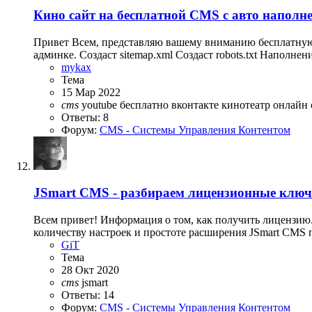
Кино сайт на бесплатной CMS с авто напол
Привет Всем, представляю вашему вниманию бесплатную 
админке. Создаст sitemap.xml Создаст robots.txt Наполне
mykax
Тема
15 Мар 2022
cms
youtube
бесплатно
вконтакте
кинотеатр
онлайн
Ответы: 8
Форум:
CMS - Системы Управления Контентом
JSmart CMS - разбираем лицензионные клю
Всем привет! Информация о том, как получить лицензию.
количеству настроек и простоте расширения JSmart CMS по
GiT
Тема
28 Окт 2020
cms
jsmart
Ответы: 14
Форум:
CMS - Системы Управления Контентом