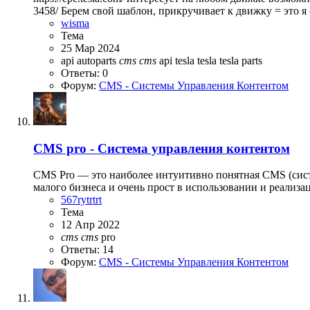
3458/ Берем свой шаблон, прикручивает к движку = это я
wisma
Тема
25 Мар 2024
api
autoparts
cms
cms
api tesla
tesla
tesla parts
Ответы: 0
Форум:
CMS - Системы Управления Контентом
CMS pro - Система управления контентом
CMS Pro — это наиболее интуитивно понятная CMS (систе
малого бизнеса и очень прост в использовании и реализа
567rytrtrt
Тема
12 Апр 2022
cms
cms
pro
Ответы: 14
Форум:
CMS - Системы Управления Контентом