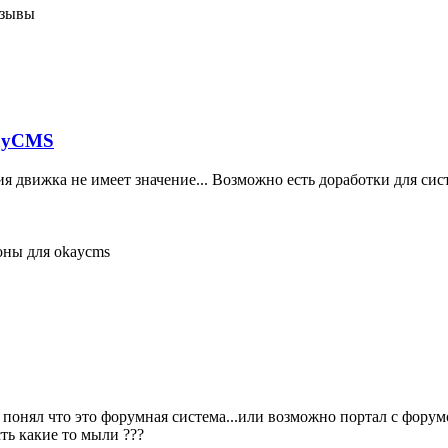
тзывы
kayCMS
я движка не имеет значение... Возможно есть доработки для сис
ны для okaycms
 понял что это форумная система...или возможно портал с форумо
сть какие то мыли ???