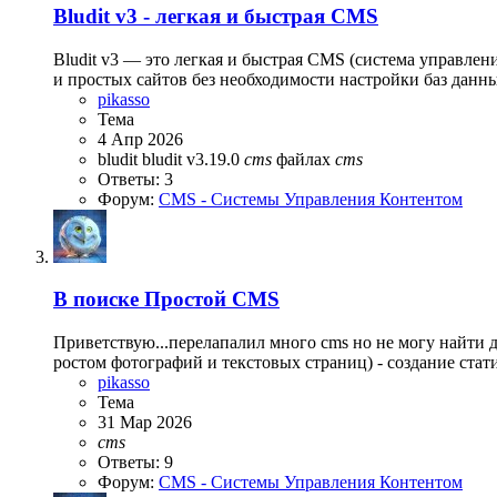
Bludit v3 - легкая и быстрая CMS
Bludit v3 — это легкая и быстрая CMS (система управлен
и простых сайтов без необходимости настройки баз данных
pikasso
Тема
4 Апр 2026
bludit
bludit v3.19.0
cms
файлах
cms
Ответы: 3
Форум:
CMS - Системы Управления Контентом
В поиске Простой CMS
Приветствую...перелапалил много cms но не могу найти 
ростом фотографий и текстовых страниц) - создание стати
pikasso
Тема
31 Мар 2026
cms
Ответы: 9
Форум:
CMS - Системы Управления Контентом