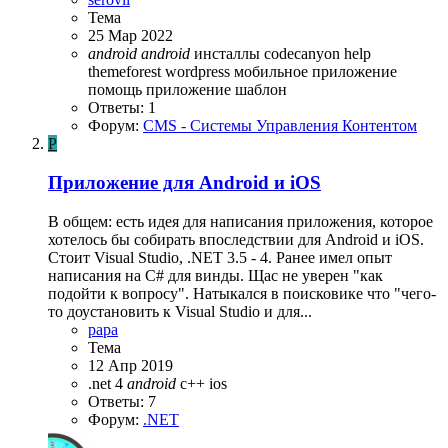
Тема
25 Мар 2022
android
android
инсталлы
codecanyon
help
themeforest
wordpress
мобильное приложение
помощь
приложение
шаблон
Ответы: 1
Форум:
CMS - Системы Управления Контентом
P
Приложение для Android и iOS
В общем: есть идея для написания приложения, которое
хотелось бы собирать впоследствии для Android и iOS.
Стоит Visual Studio, .NET 3.5 - 4. Ранее имел опыт
написания на C# для винды. Щас не уверен "как
подойти к вопросу". Натыкался в поисковике что "чего-
то доустановить к Visual Studio и для...
papa
Тема
12 Апр 2019
.net 4
android
c++
ios
Ответы: 7
Форум:
.NET