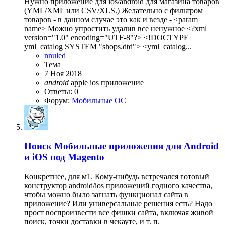
Нужно приложение для ios/android для магазина товаров
(YML/XML или CSV/XLS.) Желательно с фильтром
товаров - в данном случае это как и везде - <param
name> Можно упростить удалив все ненужное <?xml
version="1.0" encoding="UTF-8"?> <!DOCTYPE
yml_catalog SYSTEM "shops.dtd"> <yml_catalog...
nnuled
Тема
7 Ноя 2018
android
apple
ios
приложение
Ответы: 0
Форум:
Мобильные ОС
Поиск
Мобильные приложения для Android
и iOS под Magento
Конкретнее, для м1. Кому-нибудь встречался готовый
конструктор android/ios приложений годного качества,
чтобы можно было загнать функционал сайта в
приложение? Или универсальные решения есть? Надо
прост воспроизвести все фишки сайта, включая живой
поиск, точки доставки в чекауте, и т. п.