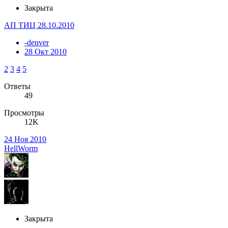
Закрыта
АП ТИЦ 28.10.2010
-denver
28 Окт 2010
2
3
4
5
Ответы
49
Просмотры
12K
24 Ноя 2010
HellWorm
Закрыта