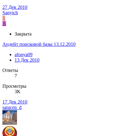
27 Дек 2010
Sanyich
S
A
Закрыта
Апдейт поисковой базы 13.12.2010
afonya09
13 Дек 2010
Ответы
7
Просмотры
3K
17 Дек 2010
saracen_d