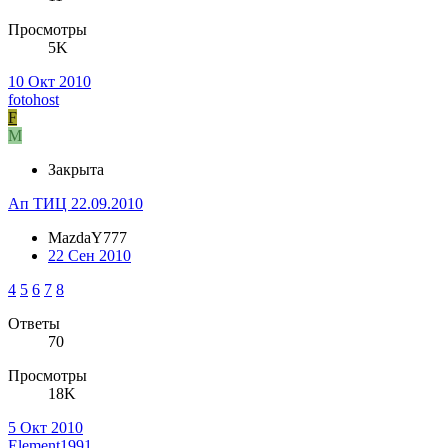
Просмотры
5K
10 Окт 2010
fotohost
F
M
Закрыта
Ап ТИЦ 22.09.2010
MazdaY777
22 Сен 2010
4
5
6
7
8
Ответы
70
Просмотры
18K
5 Окт 2010
Element1991