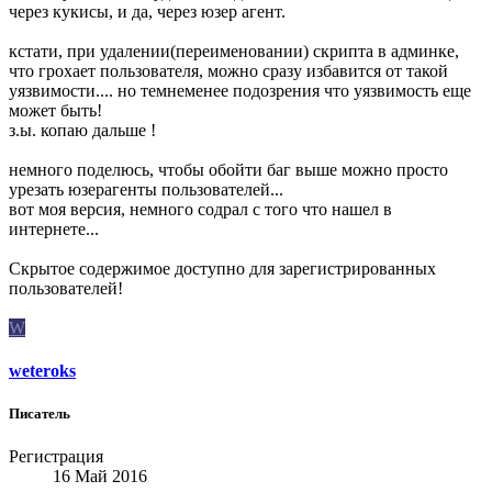
через кукисы, и да, через юзер агент.
кстати, при удалении(переименовании) скрипта в админке,
что грохает пользователя, можно сразу избавится от такой
уязвимости.... но темнеменее подозрения что уязвимость еще
может быть!
з.ы. копаю дальше !
немного поделюсь, чтобы обойти баг выше можно просто
урезать юзерагенты пользователей...
вот моя версия, немного содрал с того что нашел в
интернете...
Скрытое содержимое доступно для зарегистрированных
пользователей!
W
weteroks
Писатель
Регистрация
16 Май 2016