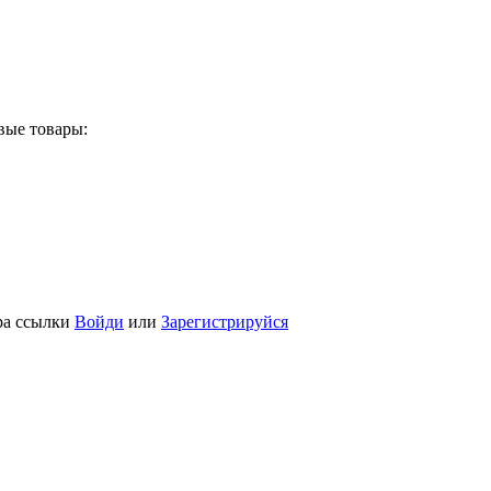
вые товары:
ра ссылки
Войди
или
Зарегистрируйся