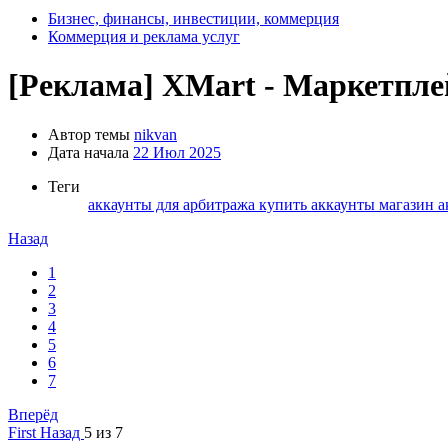
Бизнес, финансы, инвестиции, коммерция
Коммерция и реклама услуг
[Реклама]
XMart - Маркетплей
Автор темы
nikvan
Дата начала
22 Июл 2025
Теги
аккаунты для арбитража
купить аккаунты
магазин 
Назад
1
2
3
4
5
6
7
Вперёд
First
Назад
5 из 7