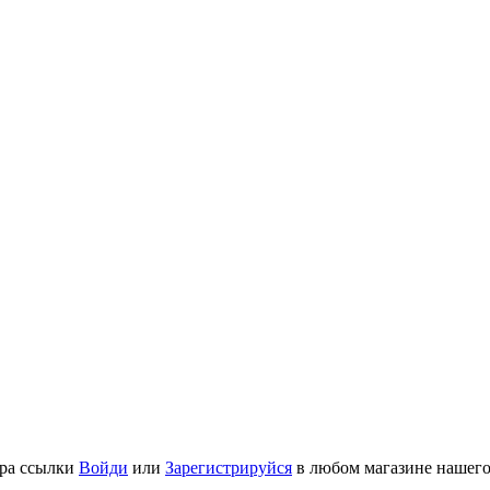
ра ссылки
Войди
или
Зарегистрируйся
в любом магазине нашего