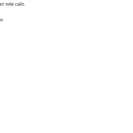
т тебе сайт.
е.