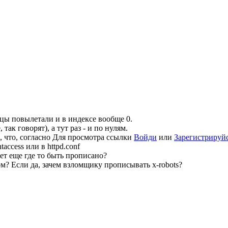
ицы повылетали и в индексе вообще 0.
так говорят), а тут раз - и по нулям.
, что, согласно
Для просмотра ссылки
Войди
или
Зарегистрируй
access или в httpd.conf
ет еще где то быть прописано?
ом? Если да, зачем взломщику прописывать x-robots?