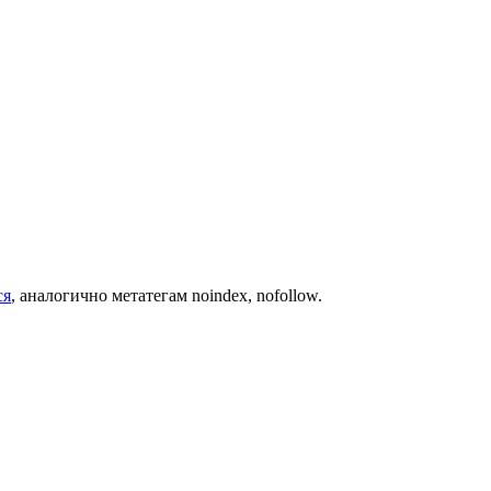
ся
, аналогично метатегам noindex, nofollow.