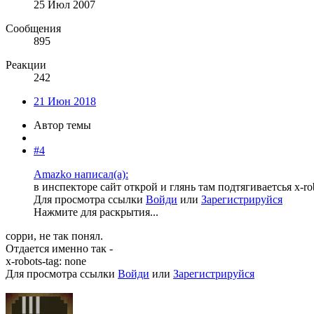
25 Июл 2007
Сообщения
895
Реакции
242
21 Июн 2018
Автор темы
#4
Amazko написал(а):
в инспекторе сайт открой и глянь там подтягиваетсья x-ro
Для просмотра ссылки
Войди
или
Зарегистрируйся
Нажмите для раскрытия...
сорри, не так понял.
Отдается именно так -
x-robots-tag: none
Для просмотра ссылки
Войди
или
Зарегистрируйся