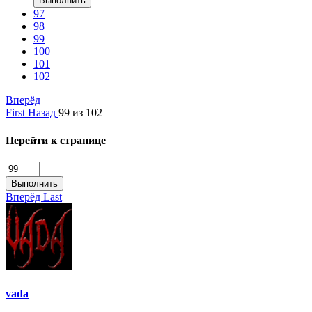
Выполнить
97
98
99
100
101
102
Вперёд
First
Назад
99 из 102
Перейти к странице
Выполнить
Вперёд
Last
vada