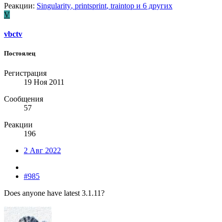
Реакции:
Singularity
,
printsprint
,
traintop
и 6 других
V
vbctv
Постоялец
Регистрация
19 Ноя 2011
Сообщения
57
Реакции
196
2 Авг 2022
#985
Does anyone have latest 3.1.11?