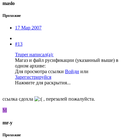
maslo
Прохожие
17 Мар 2007
#13
Truper написал(а):
Магаз и файл русификации (указанный выше) в
одном архиве:
Для просмотра ссылки
Войди
или
Зарегистрируйся
Нажмите для раскрытия...
ссылка сдохла
, перезалей пожалуйста.
M
mr-y
Прохожие