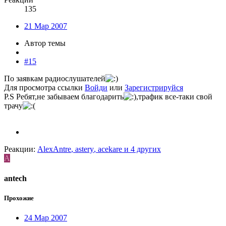
135
21 Мар 2007
Автор темы
#15
По заявкам радиослушателей
Для просмотра ссылки
Войди
или
Зарегистрируйся
P.S Ребят,не забываем благодарить
,трафик все-таки свой
трачу
Реакции:
AlexAntre
,
astery
,
acekare
и 4 других
A
antech
Прохожие
24 Мар 2007