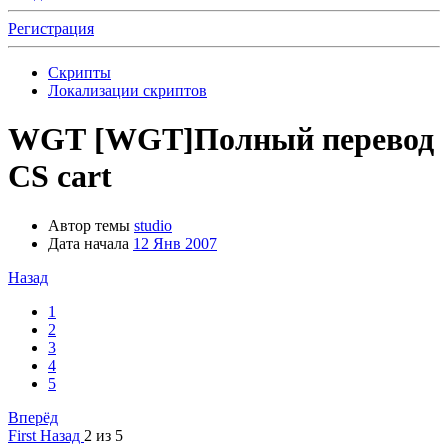
Регистрация
Скрипты
Локализации скриптов
WGT
[WGT]Полный перевод
CS cart
Автор темы
studio
Дата начала
12 Янв 2007
Назад
1
2
3
4
5
Вперёд
First
Назад
2 из 5