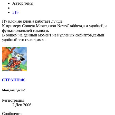
Автор темы
#19
Ну клон,не клон,а работает лучше.
К примеру Content Master,клон NewsGrabbera,а и удобней,и
функциональней намного.
В общем на данный момент из нулленых скриптов,самый
удобный это cs-cart,имхо
CTPAHHuK
Мой дом здесь!
Регистрация
2 Дек 2006
Сообщения