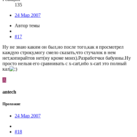
135
24 Мар 2007
Автор темы
#17
Ну не знаю каким он был,но после того,как я просмотрел
каждую строку,могу смело сказать,что стучалок в нем
нет,копирайтов нет(ну кроме моих).Разработчки бабуины.Ну
просто нельзя его сравнивать с x-cart,ибо x-cart это полный
кал
A
antech
Прохожие
24 Мар 2007
#18