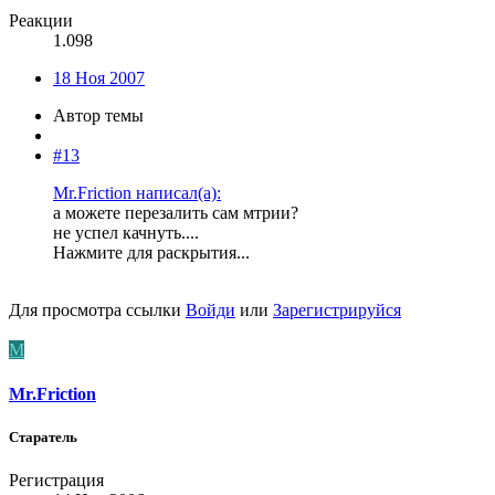
Реакции
1.098
18 Ноя 2007
Автор темы
#13
Mr.Friction написал(а):
а можете перезалить сам мтрии?
не успел качнуть....
Нажмите для раскрытия...
Для просмотра ссылки
Войди
или
Зарегистрируйся
M
Mr.Friction
Старатель
Регистрация