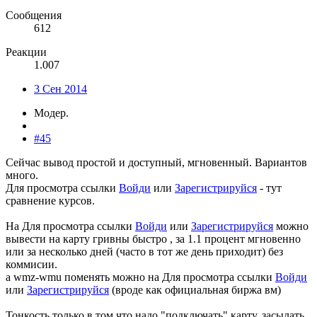
Сообщения
612
Реакции
1.007
3 Сен 2014
Модер.
#45
Сейчас вывод простой и доступный, мгновенный. Вариантов
много.
Для просмотра ссылки
Войди
или
Зарегистрируйся
- тут
сравнение курсов.
На
Для просмотра ссылки
Войди
или
Зарегистрируйся
можно
вывести на карту гривны быстро , за 1.1 процент мгновенно
или за несколько дней (часто в тот же день приходит) без
коммисии.
а wmz-wmu поменять можно на
Для просмотра ссылки
Войди
или
Зарегистрируйся
(вроде как официальная биржа вм)
Тонкость только в том что надо "подключать" карту, засылать