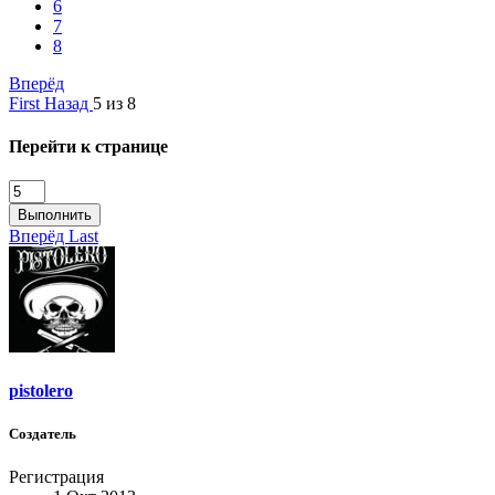
6
7
8
Вперёд
First
Назад
5 из 8
Перейти к странице
Выполнить
Вперёд
Last
pistolero
Создатель
Регистрация