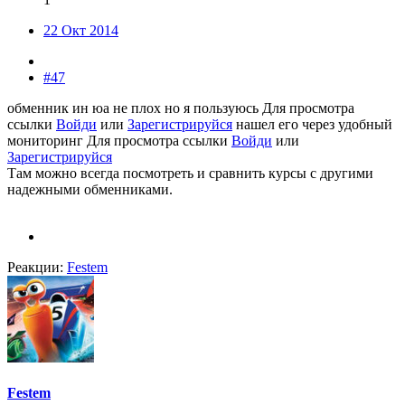
22 Окт 2014
#47
обменник ин юа не плох но я пользуюсь
Для просмотра
ссылки
Войди
или
Зарегистрируйся
нашел его через удобный
мониторинг
Для просмотра ссылки
Войди
или
Зарегистрируйся
Там можно всегда посмотреть и сравнить курсы с другими
надежными обменниками.
Реакции:
Festem
Festem