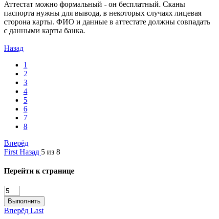
Аттестат можно формальный - он бесплатный. Сканы
паспорта нужны для вывода, в некоторых случаях лицевая
сторона карты. ФИО и данные в аттестате должны совпадать
с данными карты банка.
Назад
1
2
3
4
5
6
7
8
Вперёд
First
Назад
5 из 8
Перейти к странице
Выполнить
Вперёд
Last