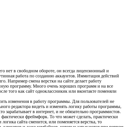
его нет в свободном обороте, он всегда лицензионный и
утинная работа по созданию аккаунтов. Иммитация действий
го. Например смена верстки на сайте делает работу
онную программу. Много очень хороших программ и на все
после того как сайт одноклассникик или вконтакте поменяли
ить изменения в работу программы. Для пользователей не
ного редактора видеть и изменять логику работы программы,
кто зарабатывает в интернет, и не обязательно программистов.
, фактически фреймфорк. То что может сделать, практически
логика сайта сменится, или поменяется верстка, то
в, кликеров и даже комбайнов, которые затыкаются при первом