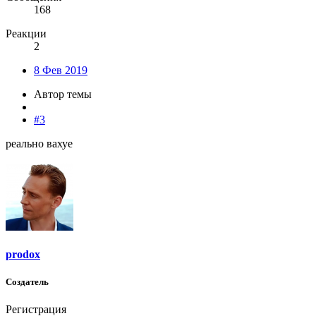
168
Реакции
2
8 Фев 2019
Автор темы
#3
реально вахуе
prodox
Создатель
Регистрация