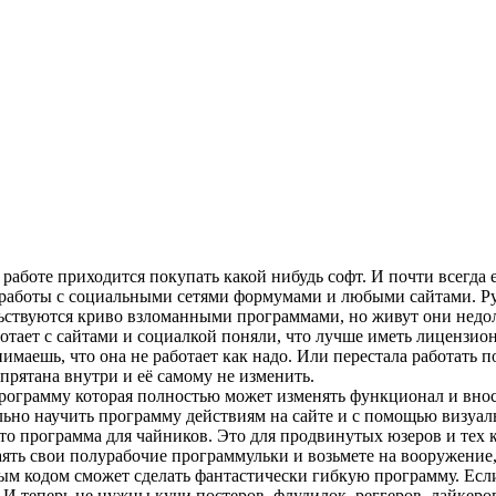
работе приходится покупать какой нибудь софт. И почти всегда 
я работы с социальными сетями формумами и любыми сайтами. Р
льствуются криво взломанными программами, но живут они недол
отает с сайтами и социалкой поняли, что лучше иметь лицензи
имаешь, что она не работает как надо. Или перестала работать 
спрятана внутри и её самому не изменить.
рограмму которая полностью может изменять функционал и внос
но научить программу действиям на сайте и с помощью визуаль
 что программа для чайников. Это для продвинутых юзеров и тех 
ваять свои полурабочие программульки и возьмете на вооружение
м кодом сможет сделать фантастически гибкую программу. Если 
И теперь не нужны кучи постеров, флудилок, реггеров, лайкеро