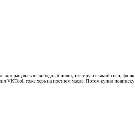
ерь возвращаюсь в свободный полет, тестирую всякий софт, фишк
упил VKTool. тоже херь на постном масле. Потом купил подписку