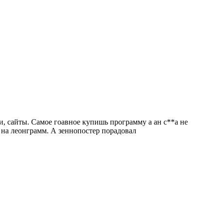
и, сайты. Самое гоавное купишь программу а ан с**а не
 на леонграмм. А зеннопостер порадовал