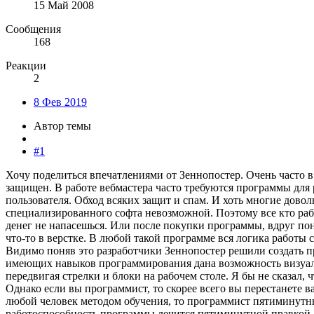
15 Май 2008
Сообщения
168
Реакции
2
8 Фев 2019
Автор темы
#1
Хочу поделиться впечатлениями от Зеннопостер. Очень часто в 
защищен. В работе вебмастера часто требуются программы дл
пользователя. Обход всяких защит и спам. И хоть многие дово
специализированного софта невозможной. Поэтому все кто раб
денег не напасешься. Или после покупки программы, вдруг пон
что-то в верстке. В любой такой программе вся логика работы 
Видимо поняв это разработчики Зеннопостер решили создать п
имеющих навыков программирования дана возможность визуаль
передвигая стрелки и блоки на рабочем столе. Я бы не сказал,
Однако если вы программист, то скорее всего вы перестанете 
любой человек методом обучения, то программист пятиминутны
работоспособность программы лечится пятиминутной правкой. 