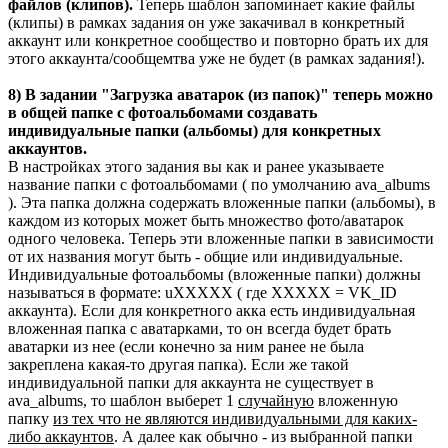
файлов (клипов).
Теперь шаблон запоминает какие файлы
(клипы) в рамках задания он уже закачивал в конкретный
аккаунт или конкретное сообщество и повторно брать их для
этого аккаунта/сообщемтва уже не будет (в рамках задания!).
8)
В задании "Загрузка аватарок (из папок)" теперь можно
в общей папке с фотоальбомами создавать
индивидуальные папки (альбомы) для конкретных
аккаунтов.
В настройках этого задания вы как и ранее указываете
название папки с фотоальбомами ( по умолчанию ava_albums
). Эта папка должна содержать вложенные папки (альбомы), в
каждом из которых может быть множество фото/аватарок
одного человека. Теперь эти вложенные папки в зависимости
от их названия могут быть - общие или индивидуальные.
Индивидуальные фотоальбомы (вложенные папки) должны
называться в формате: uXXXXX ( где XXXXX = VK_ID
аккаунта). Если для конкретного акка есть индивидуальная
вложенная папка с аватарками, то он всегда будет брать
аватарки из нее (если конечно за ним ранее не была
закреплена какая-то другая папка). Если же такой
индивидуальной папки для аккаунта не существует в
ava_albums, то шаблон выберет 1
случайную
вложенную
папку
из тех что не являются индивидуальными для каких-
либо аккаунтов
. А далее как обычно - из выбранной папки