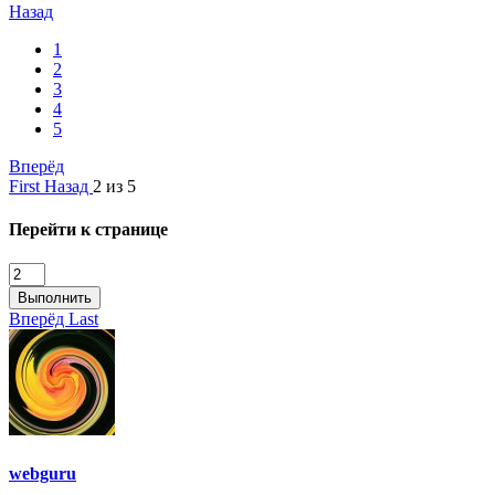
Назад
1
2
3
4
5
Вперёд
First
Назад
2 из 5
Перейти к странице
Выполнить
Вперёд
Last
webguru