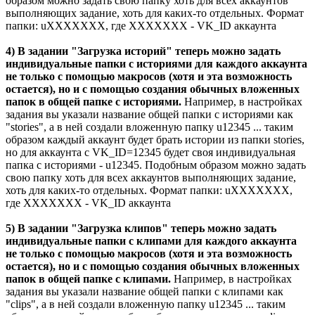
образом можно задать свою папку хоть для всех аккаунтов
выполняющих задание, хоть для каких-то отдельных. Формат
папки: uXXXXXXX, где XXXXXXX - VK_ID аккаунта
4) В задании "Загрузка историй" теперь можно задать
индивидуальные папки с историями для каждого аккаунта
не только с помощью макросов (хотя и эта возможность
остается), но и с помощью создания обычных вложенных
папок в общей папке с историями.
Например, в настройках
задания вы указали название общей папки с историями как
"stories", а в ней создали вложенную папку u12345 ... таким
образом каждый аккаунт будет брать истории из папки stories,
но для аккаунта с VK_ID=12345 будет своя индивидуальная
папка с историями - u12345. Подобным образом можно задать
свою папку хоть для всех аккаунтов выполняющих задание,
хоть для каких-то отдельных. Формат папки: uXXXXXXX,
где XXXXXXX - VK_ID аккаунта
5) В задании "Загрузка клипов" теперь можно задать
индивидуальные папки с клипами для каждого аккаунта
не только с помощью макросов (хотя и эта возможность
остается), но и с помощью создания обычных вложенных
папок в общей папке с клипами.
Например, в настройках
задания вы указали название общей папки с клипами как
"clips", а в ней создали вложенную папку u12345 ... таким