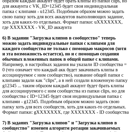
образом каждый аккаунт будет брать клипы из папки clips, но
для аккаунта с VK_ID=12345 будет своя индивидуальная
папка с клипами - u12345. Подобным образом можно задать
свою папку хоть для всех аккаунтов выполняющих задание,
хоть для каких-то отдельных. Формат папки: uXXXXXXX,
где XXXXXXX - VK_ID аккаунта
6) В задании "Загрузка клипов в сообщество" теперь
можно задать индивидуальные папки с клипами для
каждого сообщества не только с помощью макросов (хотя
и эта возможность остается), но и с помощью создания
обычных вложенных папок в общей папке с клипами.
Например, в настройках задания вы указали ID сообщества =
0 (что означает что каждый акк будет закачивать клипы в
ассоциируемое с ним сообщество), название общей папки с
клипами задали как "clips", а в ней создали вложенную папку
g12345 ... таким образом каждый аккаунт будет брать клипы
для ассоциируемого с ним сообщества из папки clips, но для
сообщества с ID=12345 будет своя индивидуальная папка с
клипами - g12345. Подобным образом можно задать свою
папку хоть для всех сообществ, хоть для каких-то отдельных.
Формат папки: gXXXXXXX, где XXXXXXX - ID сообщества
7) В заданих "Загрузка клипов" и "Загрузка клипов в
сообщество" изменен алгоритм ротации закачиваемых