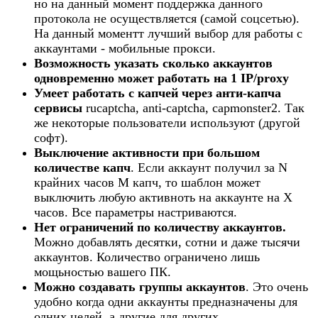
но на данный момент поддержка данного
протокола не осуществляется (самой соцсетью).
На данный моментт лучший выбор для работы с
аккаунтами - мобильные прокси.​
Возможность указать сколько аккаунтов
одновременно может работать на 1 IP/proxy
Умеет работать с капчей через анти-капча
сервисы
rucaptcha, anti-captcha, capmonster2. Так
же некоторые пользователи используют (другой
софт).​
Выключение активности при большом
количестве капч
. Если аккаунт получил за N
крайних часов M капч, то шаблон может
выключить любую активноть на аккаунте на X
часов. Все параметры настриваются.​
Нет ограничений по количеству аккаунтов.
Можно добавлять десятки, сотни и даже тысячи
аккаунтов. Количество ограничено лишь
мощьностью вашего ПК.​
Можно создавать группы аккаунтов
. Это очень
удобно когда одни аккаунты предназначены для
одних целей, а другие для других.​