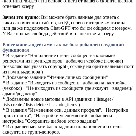
(картинки/видео). На основе ответа от вашего скрипта шаблон
отвечает юзеру.
Зачем это нужно
: Вы можете брать данные для ответа с
каких-то внешних сайтов, из БД своего интернет-магазина
или да же подключить Chat-GPT что бы он общался с юзером.
У Вас полная свобода действий в плане ответа юзеру.
Ранее мини-апдейтами так же был добавлен слудющий
функционал.
*
В задание "Наполнение стены сообщества клонами/
репостами из групп-доноров" добавлен чекбокс (галочка)
позволяющая указать copyright ( ссылку на оригинальный пост
из группы-донора )
*
Добавлено задание "Чтение личных сообщений"
*
В задание "Выходить из сообществ" добавлена настройка
(чекбокс) - "Не выходить из сообществ где аккаунт - владелец/
админ/редактор"
*
Добавлены новые методы в API админки ( lists.get /
lists.create / lists.delete / lists.add_items )
*
В задания "Изменение осн. данных профиля", "Настройки
приватности", "Настройки уведомлений" добавлена
настройка "Сохранить шаблон этого задания"
*
Исправлен мелкий баг в задании по наполнению стены
аккаунта из групп-доноров.