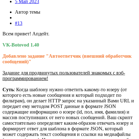
5 Май 2023
Автор темы
#13
Всем привет! Апдейт.
VK-Botovod 1.40
Добавлено задание "Автоответчик (внешний обработчик
сообщений)"
Задание для продвинутых пользователей знакомых с вэб-
программированием!
Суть
: Когда шаблону нужно ответить какому-то юзеру (от
которого есть новые сообщения и который подходит по
фильтрам), он делает HTTP запрос на указанный Вами URL и
передает ему методом POST данные в формате JSON
содержащие информацию о юзере (id, пол, имя, фамилия) и
массив поступивших от него новых сообщений. Ваш скрипт
самостоятельно опеределяет каким-образом отвечать юзеру и
формирует ответ для шаблона в формате JSON, который
может содержать текст сообщения и ссылки на медиафайлы