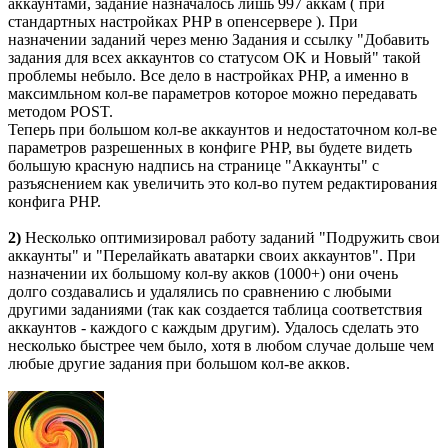
аккаунтами, задание назначалось лишь 997 аккам ( при
стандартных настройках PHP в опенсервере ). При
назначении заданий через меню Задания и ссылку "Добавить
задания для всех аккаунтов со статусом OK и Новый" такой
проблемы небыло. Все дело в настройках PHP, а именно в
максимльном кол-ве параметров которое можно передавать
методом POST.
Теперь при большом кол-ве аккаунтов и недостаточном кол-ве
параметров разрешенных в конфиге PHP, вы будете видеть
большую красную надпись на странице "Аккаунты" с
разъяснением как увеличить это кол-во путем редактирования
конфига PHP.
2)
Несколько оптимизировал работу заданий "Подружить свои
аккаунты" и "Перелайкать аватарки своих аккаунтов". При
назначении их большому кол-ву акков (1000+) они очень
долго создавались и удалялись по сравнению с любыми
другими заданиями (так как создается таблица соответствия
аккаунтов - каждого с каждым другим). Удалось сделать это
несколько быстрее чем было, хотя в любом случае дольше чем
любые другие задания при большом кол-ве акков.