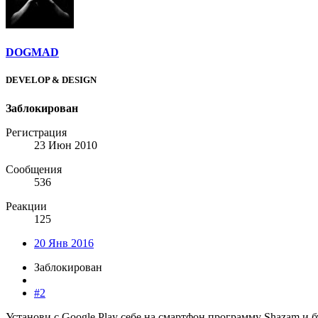
DOGMAD
DEVELOP & DESIGN
Заблокирован
Регистрация
23 Июн 2010
Сообщения
536
Реакции
125
20 Янв 2016
Заблокирован
#2
Установи с Google Play себе на смартфон программу Shazam и бу