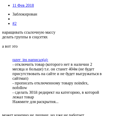
11 Фев 2018
Заблокирован
#2
наращивать ссылочную массу
делать группы в соцсетях
а вот это
razer_ins написал(а):
- отключить товар (которого нет в наличии 2
месяца и больше) т.е. он станет 404м (не будет
присутствовать на сайте и не будет выгружаться в
сайтмап)
- прописать отключенному товару noindex,
nofollow
- сделать 301й редирект на категорию, в которой
лежал товар
Нажмите для раскрытия...
может конечно не лишнее, но уже не работает