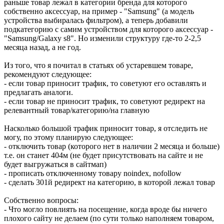
раньше товар лежал в категории бренда для которого
собственно аксессуар, на пример - "Samsung" (а модель
устройства выбиралась фильтром), а теперь добавили
подкатегорию с самим устройством для которого аксессуар -
"Samsung/Galaxy s8". Но изменили структуру где-то 2-2,5
месяца назад, а не год.
Из того, что я почитал в статьях об устаревшем товаре,
рекомендуют следующее:
- если товар приносит трафик, то советуют его оставлять и
предлагать аналоги.
- если товар не приносит трафик, то советуют редирект на
релевантный товар/категорию/на главную
Насколько большой трафик приносит товар, я отследить не
могу, по этому планирую следующее:
- отключить товар (которого нет в наличии 2 месяца и больше)
т.е. он станет 404м (не будет присутствовать на сайте и не
будет выгружаться в сайтмап)
- прописать отключенному товару noindex, nofollow
- сделать 301й редирект на категорию, в которой лежал товар
Собственно вопросы:
- Что могло повлиять на посещение, когда вроде бы ничего
плохого сайту не делаем (по сути только наполняем товаром,