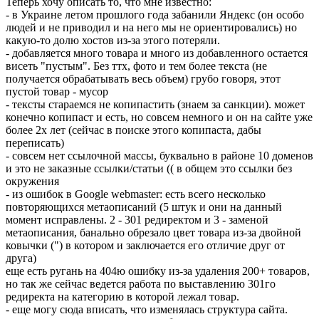
Теперь хочу описать то, что мне известно:
- в Украине летом прошлого года забанили Яндекс (он особо
людей и не приводил и на него мы не ориентировались) но
какую-то долю хостов из-за этого потеряли.
- добавляется много товара и много из добавленного остается
висеть "пустым". Без ттх, фото и тем более текста (не
получается обрабатывать весь объем) грубо говоря, этот
пустой товар - мусор
- тексты стараемся не копипастить (знаем за санкции). может
конечно копипаст и есть, но совсем немного и он на сайте уже
более 2х лет (сейчас в поиске этого копипаста, дабы
переписать)
- совсем нет ссылочной массы, буквально в районе 10 доменов
и это не заказные ссылки/статьи (( в общем это ссылки без
окружения
- из ошибок в Google webmaster: есть всего несколько
повторяющихся метаописаний (5 штук и они на данный
момент исправлены. 2 - 301 редиректом и 3 - заменой
метаописания, банально обрезало цвет товара из-за двойной
ковычки (") в котором и заключается его отличие друг от
друга)
еще есть ругань на 404ю ошибку из-за удаления 200+ товаров,
но так же сейчас ведется работа по выставлению 301го
редиректа на категорию в которой лежал товар.
- еще могу сюда вписать, что изменялась структура сайта.