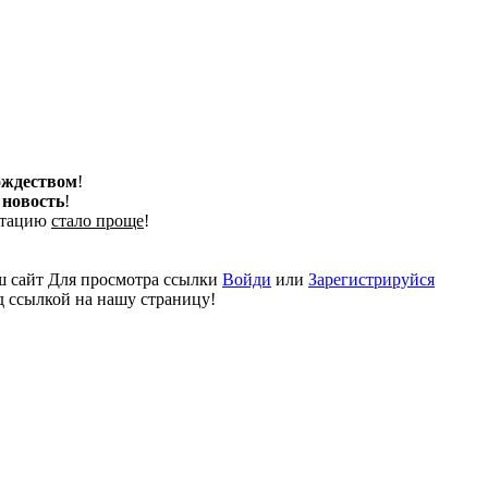
ождеством
!
 новость
!
льтацию
стало проще
!
ш сайт
Для просмотра ссылки
Войди
или
Зарегистрируйся
д ссылкой на нашу страницу!