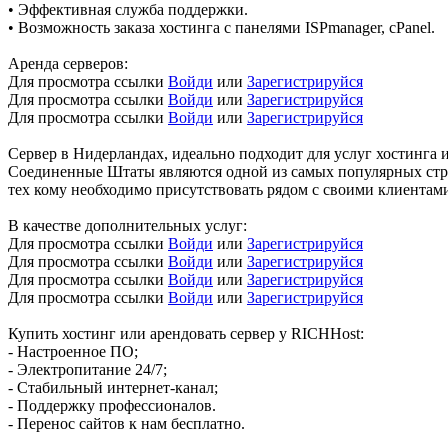
• Эффективная служба поддержки.
• Возможность заказа хостинга c панелями ISPmanager, cPanel.
Аренда серверов:
Для просмотра ссылки
Войди
или
Зарегистрируйся
Для просмотра ссылки
Войди
или
Зарегистрируйся
Для просмотра ссылки
Войди
или
Зарегистрируйся
Сервер в Нидерландах, идеально подходит для услуг хостинга 
Соединенные Штаты являются одной из самых популярных стра
тех кому необходимо присутствовать рядом с своими клиентам
В качестве дополнительных услуг:
Для просмотра ссылки
Войди
или
Зарегистрируйся
Для просмотра ссылки
Войди
или
Зарегистрируйся
Для просмотра ссылки
Войди
или
Зарегистрируйся
Для просмотра ссылки
Войди
или
Зарегистрируйся
Купить хостинг или арендовать сервер у RICHHost:
- Настроенное ПО;
- Электропитание 24/7;
- Стабильный интернет-канал;
- Поддержку профессионалов.
- Перенос сайтов к нам бесплатно.