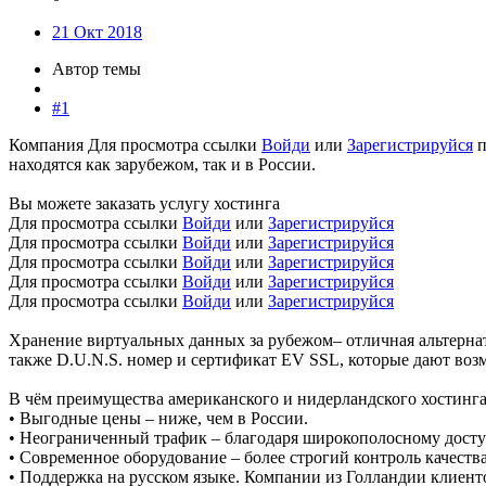
21 Окт 2018
Автор темы
#1
Компания
Для просмотра ссылки
Войди
или
Зарегистрируйся
п
находятся как зарубежом, так и в России.
Вы можете заказать услугу хостинга
Для просмотра ссылки
Войди
или
Зарегистрируйся
Для просмотра ссылки
Войди
или
Зарегистрируйся
Для просмотра ссылки
Войди
или
Зарегистрируйся
Для просмотра ссылки
Войди
или
Зарегистрируйся
Для просмотра ссылки
Войди
или
Зарегистрируйся
Хранение виртуальных данных за рубежом– отличная альтерна
также D.U.N.S. номер и сертификат EV SSL, которые дают во
В чём преимущества американского и нидерландского хостинг
• Выгодные цены – ниже, чем в России.
• Неограниченный трафик – благодаря широкополосному досту
• Современное оборудование – более строгий контроль качества
• Поддержка на русском языке. Компании из Голландии клиенто