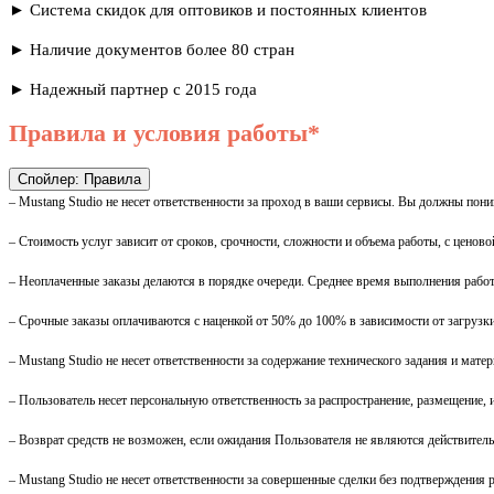
► Система скидок для оптовиков и постоянных клиентов
► Наличие документов более 80 стран
► Надежный партнер с 2015 года
Правила и условия работы*
Спойлер:
Правила
– Mustang Studio не несет ответственности за проход в ваши сервисы. Вы должны пон
– Стоимость услуг зависит от сроков, срочности, сложности и объема работы, с цено
– Неоплаченные заказы делаются в порядке очереди. Среднее время выполнения работ
– Срочные заказы оплачиваются с наценкой от 50% до 100% в зависимости от загрузки
– Mustang Studio не несет ответственности за содержание технического задания и мат
– Пользователь несет персональную ответственность за распространение, размещение,
– Возврат средств не возможен, если ожидания Пользователя не являются действитель
– Mustang Studio не несет ответственности за совершенные сделки без подтверждения