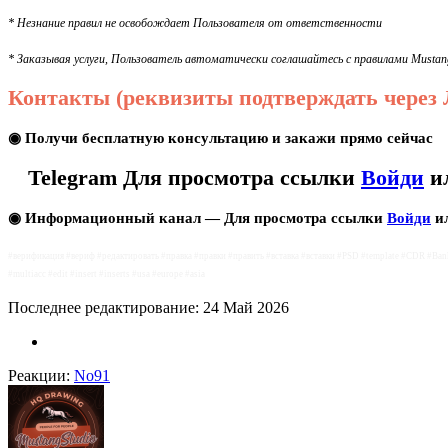
* Незнание правил не освобождает Пользователя от ответственности
* Заказывая услуги, Пользователь автоматически соглашайтесь с правилами Mustang
Контакты (реквизиты подтверждать через
◉ Пoлyчи бесплатную кoнcультaцию и закaжи прямо сейчас
Telegram
Для просмотра ссылки
Войди
и
◉ Информационный канал —
Для просмотра ссылки
Войди
и
#верификация #вериф #редактировать #правка #правки #править #вставка #вставки #PSD #template #CDR #Bank #S
#multiacc #edit #insert #inserts #usa #europe #asia
Последнее редактирование:
24 Май 2026
Реакции:
No91