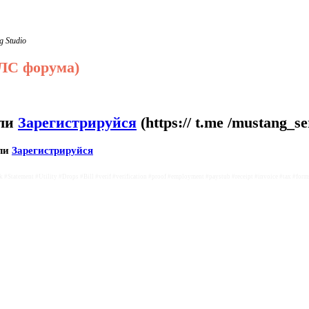
 Studio
 ЛС форума)
ли
Зарегистрируйся
(https:// t.me /mustang_s
ли
Зарегистрируйся
tatement #Utility #Drops #Bill #verif #verification #proof #employment #paystub #receipt #invoice #tax #form