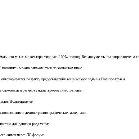
имать, что мы не может гарантировать 100% проход. Все документы вы отправляете на св
вой политикой можно ознакомиться по контактам ниже
 обговаривается по факту предоставления технического задания Пользователем
, сложности и размера заказа, времени изготовления
ериалов Пользователем
 использование и демонстрацию графических материалов
ностью для данного рода услуг
 реквизитов через ЛС форума