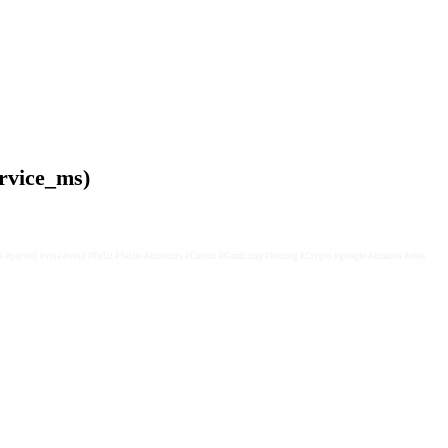
ervice_ms)
s #payroll #visa #void #Fullz #Selfie #accounts #Casino #Gambling #betting #Crypto #google #amazon #ebay