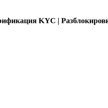
ерификация KYC | Разблокиров