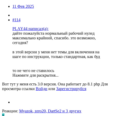
11 Фев 2025
#114
PLAY44 написал(а):
дайте пожалуйста нормальный рабочий нулед
максимально крайний, спасибо. это возможно,
сегодня?
в этой версии у меня нет темы для включения на
шаге по инструкции, только стандартная, как буд
то не чего не ставилось
Нажмите для раскрытия...
Вот тут у меня есть 3.0 версия. Она работает до 8.1 php
Для
просмотра ссылки
Войди
или
Зарегистрируйся
Реакции:
Myazok
,
zero20
,
DartSe2
и 3 других
S