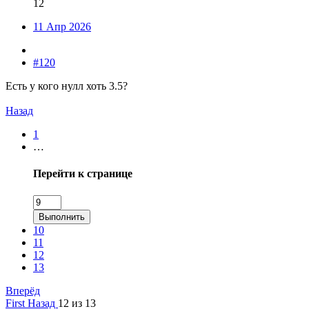
12
11 Апр 2026
#120
Есть у кого нулл хоть 3.5?
Назад
1
…
Перейти к странице
Выполнить
10
11
12
13
Вперёд
First
Назад
12 из 13