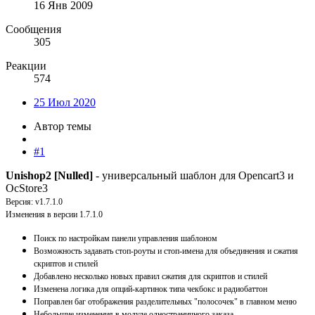
16 Янв 2009
Сообщения
305
Реакции
574
25 Июл 2020
Автор темы
#1
Unishop2 [Nulled]
- универсальный шаблон для Opencart3 и
OcStore3
Версия: v1.7.1.0
Изменения в версии 1.7.1.0
Поиск по настройкам панели управления шаблоном
Возможность задавать стоп-роуты и стоп-имена для объединения и сжатия
скриптов и стилей
Добавлено несколько новых правил сжатия для скриптов и стилей
Изменена логика для опций-картинок типа чекбокс и радиобаттон
Поправлен баг отображения разделительных "полосочек" в главном меню
Небольшие изменения в модуле одностраничного заказа