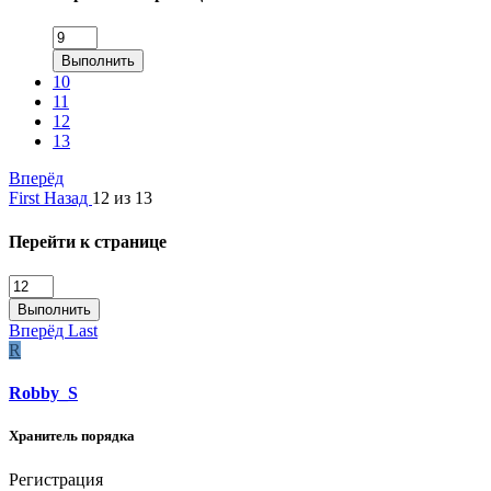
Выполнить
10
11
12
13
Вперёд
First
Назад
12 из 13
Перейти к странице
Выполнить
Вперёд
Last
R
Robby_S
Хранитель порядка
Регистрация