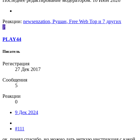
Последнее редактирование модератором:
10 Июн 2026
Реакции:
newsenzation
,
Рушан
,
Free Web Top
и 7 других
P
PLAY44
Писатель
Регистрация
27 Дек 2017
Сообщения
5
Реакции
0
9 Дек 2024
#111
ок, понял спасибо, но можно дать четкую инструкция с какой