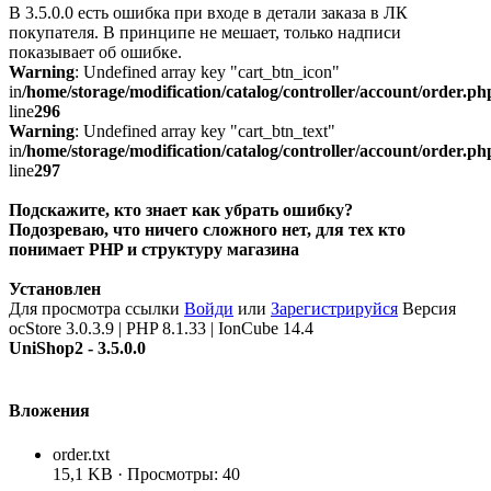
В 3.5.0.0 есть ошибка при входе в детали заказа в ЛК
покупателя. В принципе не мешает, только надписи
показывает об ошибке.
Warning
: Undefined array key "cart_btn_icon"
in
/home/storage/modification/catalog/controller/account/order.ph
line
296
Warning
: Undefined array key "cart_btn_text"
in
/home/storage/modification/catalog/controller/account/order.ph
line
297
Подскажите, кто знает как убрать ошибку?
Подозреваю, что ничего сложного нет, для тех кто
понимает PHP и структуру магазина
Установлен
Для просмотра ссылки
Войди
или
Зарегистрируйся
Версия
ocStore 3.0.3.9 | PHP 8.1.33 | IonCube 14.4
UniShop2 - 3.5.0.0
Вложения
order.txt
15,1 KB · Просмотры: 40