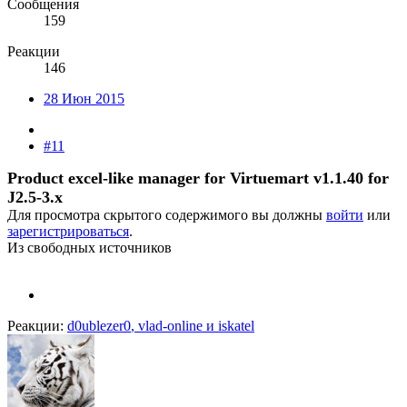
Сообщения
159
Реакции
146
28 Июн 2015
#11
Product excel-like manager for Virtuemart v1.1.40 for
J2.5-3.x
Для просмотра скрытого содержимого вы должны
войти
или
зарегистрироваться
.
Из свободных источников
Реакции:
d0ublezer0
,
vlad-online
и
iskatel