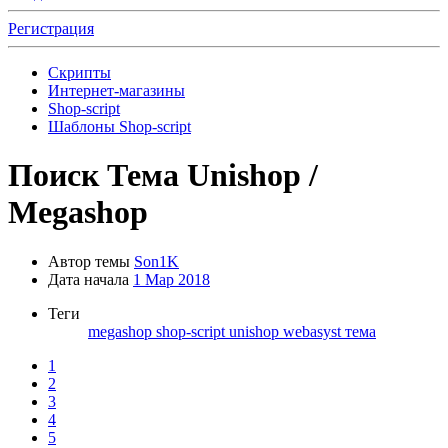
Регистрация
Скрипты
Интернет-магазины
Shop-script
Шаблоны Shop-script
Поиск
Тема Unishop /
Megashop
Автор темы
Son1K
Дата начала
1 Мар 2018
Теги
megashop
shop-script
unishop
webasyst
тема
1
2
3
4
5