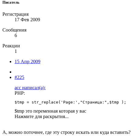
Писатель
Регистрация
17 Фев 2009
Сообщения
6
Реакции
1
15 Апр 2009
#225
асс написал(а):
PHP:
$tmp = str_replace('Page:',"Страница:",$tmp );
$tmp это переменная которая у вас
Нажмите для раскрытия...
А, можно поточнее, где эту строку искать или куда вставить?