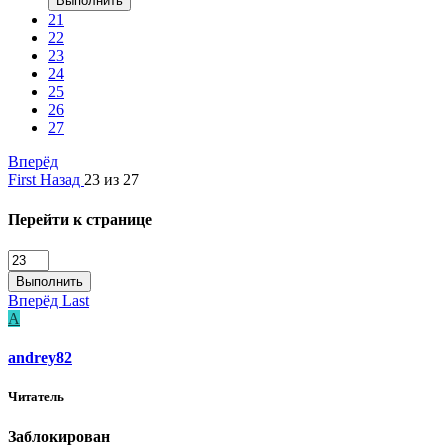
Выполнить
21
22
23
24
25
26
27
Вперёд
First
Назад
23 из 27
Перейти к странице
Выполнить
Вперёд
Last
A
andrey82
Читатель
Заблокирован