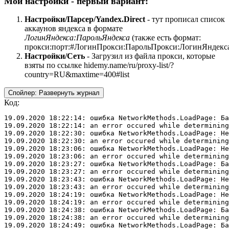
Мои настройки - первый вариант:
Настройки/Парсер/Yandex.Direct
- тут прописал список
аккаунов яндекса в формате
ЛогинЯндекса:ПарольЯндекса
(также есть формат:
прокси:порт:#ЛогинПрокси:ПарольПрокси:ЛогинЯндекса
Настройки/Сеть
- Загрузил из файла прокси, которые
взяты по ссылке hidemy.name/ru/proxy-list/?
country=RU&maxtime=400#list
Спойлер:
Развернуть журнал
Код:
19.09.2020 18:22:14: ошибка NetworkMethods.LoadPage: Ба
19.09.2020 18:22:14: an error occured while determining
19.09.2020 18:22:30: ошибка NetworkMethods.LoadPage: Не
19.09.2020 18:22:30: an error occured while determining
19.09.2020 18:23:06: ошибка NetworkMethods.LoadPage: Не
19.09.2020 18:23:06: an error occured while determining
19.09.2020 18:23:27: ошибка NetworkMethods.LoadPage: Ба
19.09.2020 18:23:27: an error occured while determining
19.09.2020 18:23:43: ошибка NetworkMethods.LoadPage: Не
19.09.2020 18:23:43: an error occured while determining
19.09.2020 18:24:19: ошибка NetworkMethods.LoadPage: Не
19.09.2020 18:24:19: an error occured while determining
19.09.2020 18:24:38: ошибка NetworkMethods.LoadPage: Ба
19.09.2020 18:24:38: an error occured while determining
19.09.2020 18:24:49: ошибка NetworkMethods.LoadPage: Ба