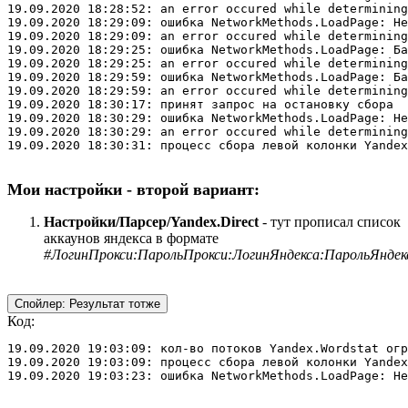
19.09.2020 18:28:52: an error occured while determining
19.09.2020 18:29:09: ошибка NetworkMethods.LoadPage: Не
19.09.2020 18:29:09: an error occured while determining
19.09.2020 18:29:25: ошибка NetworkMethods.LoadPage: Ба
19.09.2020 18:29:25: an error occured while determining
19.09.2020 18:29:59: ошибка NetworkMethods.LoadPage: Ба
19.09.2020 18:29:59: an error occured while determining
19.09.2020 18:30:17: принят запрос на остановку сбора

19.09.2020 18:30:29: ошибка NetworkMethods.LoadPage: Не
19.09.2020 18:30:29: an error occured while determining
19.09.2020 18:30:31: процесс сбора левой колонки Yandex
Мои настройки - второй вариант:
Настройки/Парсер/Yandex.Direct
- тут прописал список
аккаунов яндекса в формате
#ЛогинПрокси:ПарольПрокси:ЛогинЯндекса:ПарольЯндек
Спойлер:
Результат тотже
Код:
19.09.2020 19:03:09: кол-во потоков Yandex.Wordstat огр
19.09.2020 19:03:09: процесс сбора левой колонки Yandex
19.09.2020 19:03:23: ошибка NetworkMethods.LoadPage: Не