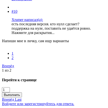
#10
Xrumer написал(а):
есть последняя версия. кто нулл сделает?
поддержка на нуле, поставить не удаётся ровно.
Нажмите для раскрытия...
Напиши мне в личку, сам ищу варианты
1
2
Вперёд
1 из 2
Перейти к странице
Выполнить
Вперёд
Last
Войдите или зарегистрируйтесь для ответа.