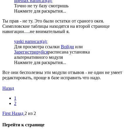
linemax написал(а):
Точно не ту базу смотришь
Нажмите для раскрытия...
Ты прав - не ту. Это были остатки от сраного окея.
Симпловские таблицы находятся на второй странице
навигации.....не внимательный я.
yaski написал(а):
Для просмотра ссылки
Войди
или
Зарегистрируйся
расписана установка
альтернативного модуля
Нажмите для раскрытия...
Все они бесполезны эти модули отзывов - не один не умеет
редактировать, проще в базе исправить что надо.
Назад
1
2
First
Назад
2 из 2
Перейти к странице