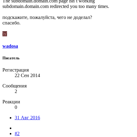
The subdomain.domain.com page isn’t working
subdomain.domain.com redirected you too many times.
подскажите, пожалуйста, чего не доделал?
спасибо.
W
wadosa
Писатель
Регистрация
22 Сен 2014
Сообщения
2
Реакции
0
31 Авг 2016
#2