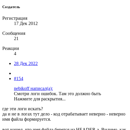
Создатель
Регистрация
17 Дек 2012
Сообщения
21
Реакции
4
28 Дек 2022
#154
nebikoff написал(а):
Смотри логи ошибок. Там это должно быть
Нажмите для раскрытия...
где эти логи искать?
да и не в логах тут дело - код отрабатывает неверно - неверно
имя файла формируется.
вот нашел, что имя файла берется из HEADER-a. Видимо, как-