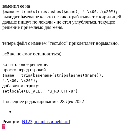
заменил ее на
$name = trim(stripslashes($name), ".\x00..\x20");
выходит basename как-то не так отрабатывает с кирилицей.
дальше пишут по локали - не стал углубляться, текущее
решение приемлемо для меня.
теперь файл с именем "тест.doc" приклепляет нормально.
всё же не смог остановиться)
вот итоговое решение.
просто перед строкой
$name = trim(basename(stripslashes($name)),
".\x00..\x20");
добавляем строку:
setlocale(LC_ALL, 'ru_RU.UTF-8');
Последнее редактирование:
28 Дек 2022
Реакции:
N123
,
mumins
и
nebikoff
F