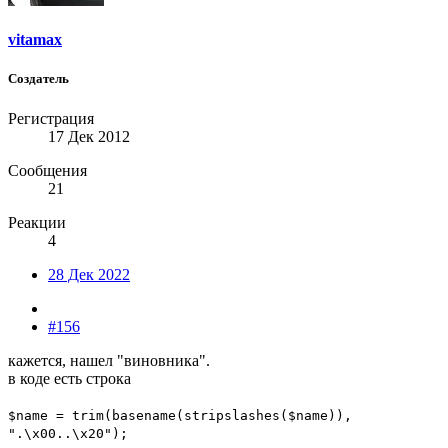
vitamax
Создатель
Регистрация
17 Дек 2012
Сообщения
21
Реакции
4
28 Дек 2022
#156
кажется, нашел "виновника".
в коде есть строка
$name = trim(basename(stripslashes($name)),
".\x00..\x20");