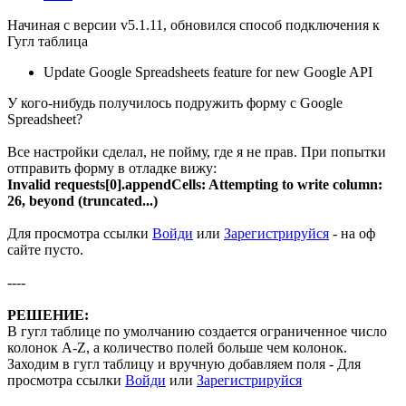
Начиная с версии v5.1.11, обновился способ подключения к
Гугл таблица
Update Google Spreadsheets feature for new Google API
У кого-нибудь получилось подружить форму с Google
Spreadsheet?
Все настройки сделал, не пойму, где я не прав. При попытки
отправить форму в отладке вижу:
Invalid requests[0].appendCells: Attempting to write column:
26, beyond (truncated...)
Для просмотра ссылки
Войди
или
Зарегистрируйся
- на оф
сайте пусто.
----
РЕШЕНИЕ:
В гугл таблице по умолчанию создается ограниченное число
колонок A-Z, а количество полей больше чем колонок.
Заходим в гугл таблицу и вручную добавляем поля -
Для
просмотра ссылки
Войди
или
Зарегистрируйся