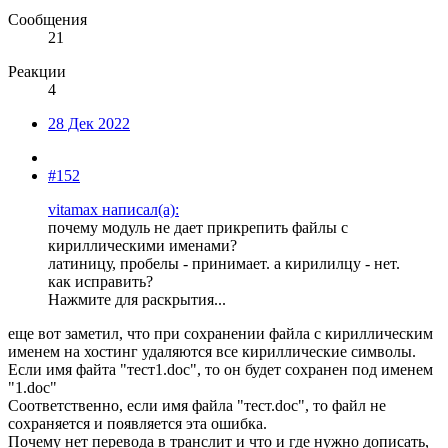
Сообщения
21
Реакции
4
28 Дек 2022
#152
vitamax написал(а):
почему модуль не дает прикрепить файлы с
кириллическими именами?
латиницу, пробелы - принимает. а кирилилцу - нет.
как исправить?
Нажмите для раскрытия...
еще вот заметил, что при сохранении файла с кириллическим
именем на хостинг удаляются все кириллические символы.
Если имя файта "тест1.doc", то он будет сохранен под именем
"1.doc"
Соответственно, если имя файла "тест.doc", то файл не
сохраняется и появляется эта ошибка.
Почему нет перевода в транслит и что и где нужно дописать,