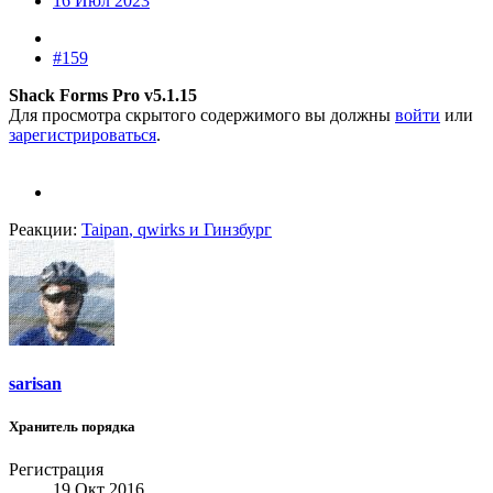
16 Июл 2023
#159
Shack Forms Pro v5.1.15
Для просмотра скрытого содержимого вы должны
войти
или
зарегистрироваться
.
Реакции:
Taipan
,
qwirks
и
Гинзбург
sarisan
Хранитель порядка
Регистрация
19 Окт 2016