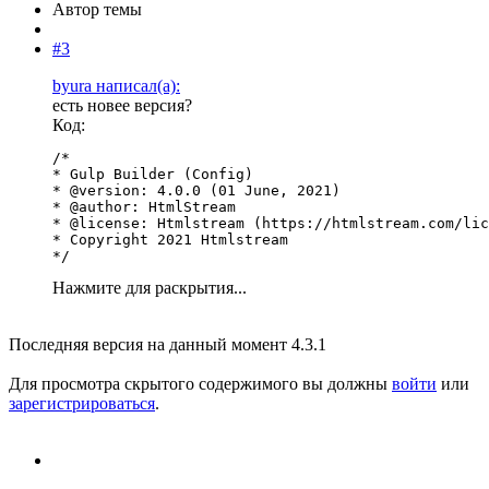
Автор темы
#3
byura написал(а):
есть новее версия?
Код:
/*

* Gulp Builder (Config)

* @version: 4.0.0 (01 June, 2021)

* @author: HtmlStream

* @license: Htmlstream (https://htmlstream.com/lic
* Copyright 2021 Htmlstream

*/
Нажмите для раскрытия...
Последняя версия на данный момент 4.3.1
Для просмотра скрытого содержимого вы должны
войти
или
зарегистрироваться
.