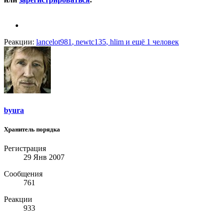
Реакции:
lancelot981
,
newtc135
,
hlim
и ещё 1 человек
byura
Хранитель порядка
Регистрация
29 Янв 2007
Сообщения
761
Реакции
933