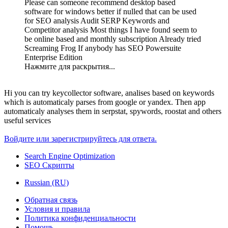
Please can someone recommend desktop based
software for windows better if nulled that can be used
for SEO analysis Audit SERP Keywords and
Competitor analysis Most things I have found seem to
be online based and monthly subscription Already tried
Screaming Frog If anybody has SEO Powersuite
Enterprise Edition
Нажмите для раскрытия...
Hi you can try keycollector software, analises based on keywords
which is automaticaly parses from google or yandex. Then app
automaticaly analyses them in serpstat, spywords, roostat and others
useful services
Войдите или зарегистрируйтесь для ответа.
Search Engine Optimization
SEO Скрипты
Russian (RU)
Обратная связь
Условия и правила
Политика конфиденциальности
Помощь