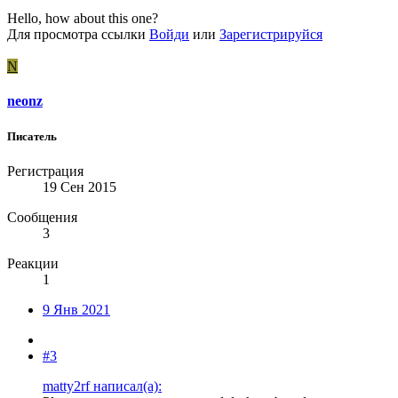
Hello, how about this one?
Для просмотра ссылки
Войди
или
Зарегистрируйся
N
neonz
Писатель
Регистрация
19 Сен 2015
Сообщения
3
Реакции
1
9 Янв 2021
#3
matty2rf написал(а):