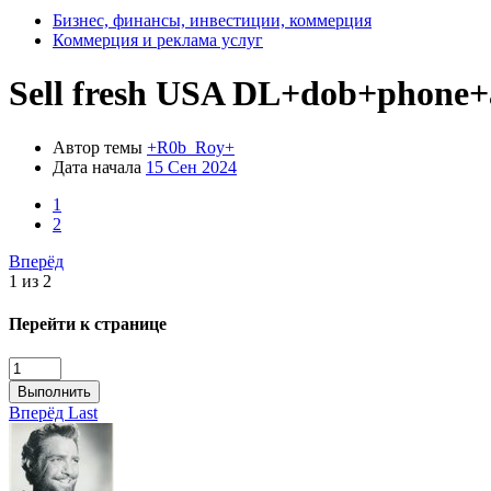
Бизнес, финансы, инвестиции, коммерция
Коммерция и реклама услуг
Sell fresh USA DL+dob+phone
Автор темы
+R0b_Roy+
Дата начала
15 Сен 2024
1
2
Вперёд
1 из 2
Перейти к странице
Выполнить
Вперёд
Last