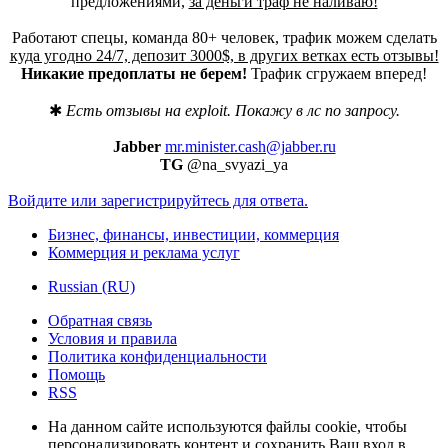
предложениями,
за деньги траф не наливаю!
Работают спецы, команда 80+ человек, трафик можем сделать
куда угодно 24/7, депозит 3000$, в других ветках есть отзывы!
Никакие предоплаты не берем!
Трафик сгружаем вперед!
✱
Есть отзывы на exploit. Покажу в лс по запросу.
Jabber
mr.minister.cash@jabber.ru
TG
@na_svyazi_ya​
Войдите или зарегистрируйтесь для ответа.
Бизнес, финансы, инвестиции, коммерция
Коммерция и реклама услуг
Russian (RU)
Обратная связь
Условия и правила
Политика конфиденциальности
Помощь
RSS
На данном сайте используются файлы cookie, чтобы
персонализировать контент и сохранить Ваш вход в