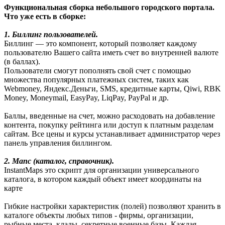
Функциональная сборка небольшого городского портала.
Что уже есть в сборке:
1. Биллинг пользователей.
Биллинг — это компонент, который позволяет каждому
пользователю Вашего сайта иметь счет во внутренней валюте
(в баллах).
Пользователи смогут пополнять свой счет с помощью
множества популярных платежных систем, таких как
Webmoney, Яндекс.Деньги, SMS, кредитные карты, Qiwi, RBK
Money, Moneymail, EasyPay, LiqPay, PayPal и др.
Баллы, введенные на счет, можно расходовать на добавление
контента, покупку рейтинга или доступ к платным разделам
сайтам. Все цены и курсы устанавливает администратор через
панель управления биллингом.
2. Мапс (каталог, справочник).
InstantMaps это скрипт для организации универсального
каталога, в котором каждый объект имеет координаты на
карте
Гибкие настройки характеристик (полей) позволяют хранить в
каталоге объекты любых типов - фирмы, организации,
рыбные места, клады, секретные военные базы. Каждая